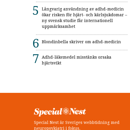
Långvarig användning av adhd-medicin
ökar risken för hjärt- och kärlsjukdomar –
ny svensk studie får internationell
uppmärksamhet
Blondinbella skriver om adhd-medicin
Adhd-läkemedel misstänks orsaka
hjärtsvikt
Special Nest är Sveriges webbtidning med
neuropsykiatri i fokus.