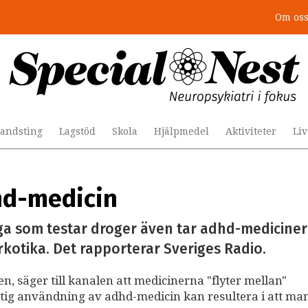
Om os
andsting
Lagstöd
Skola
Hjälpmedel
Aktiviteter
Li
hd-medicin
ga som testar droger även tar adhd-mediciner 
rkotika. Det rapporterar Sveriges Radio.
, säger till kanalen att medicinerna "flyter mellan"
tig användning av adhd-medicin kan resultera i att man