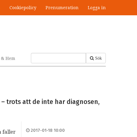
s
Cookiepolicy
Prenumeration
Logga in
v & Hem
Sök
– trots att de inte har diagnosen,
2017-01-18 10:00
 faller