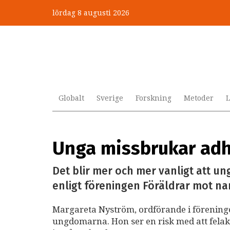
Hoppa
lördag 8 augusti 2026
till
huvudinnehåll
Globalt
Sverige
Forskning
Metoder
L
Unga missbrukar ad
Det blir mer och mer vanligt att un
enligt föreningen Föräldrar mot na
Margareta Nyström, ordförande i föreningen
ungdomarna. Hon ser en risk med att felak