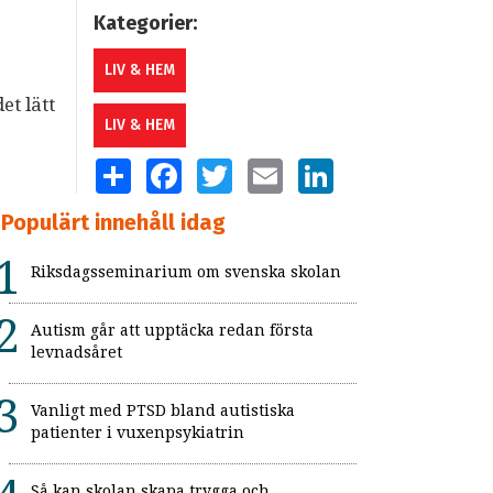
Kategorier:
LIV & HEM
t lätt
LIV & HEM
SHARE
FACEBOOK
TWITTER
EMAIL
LINKEDIN
Populärt innehåll idag
Riksdagsseminarium om svenska skolan
Autism går att upptäcka redan första
levnadsåret
Vanligt med PTSD bland autistiska
patienter i vuxenpsykiatrin
Så kan skolan skapa trygga och