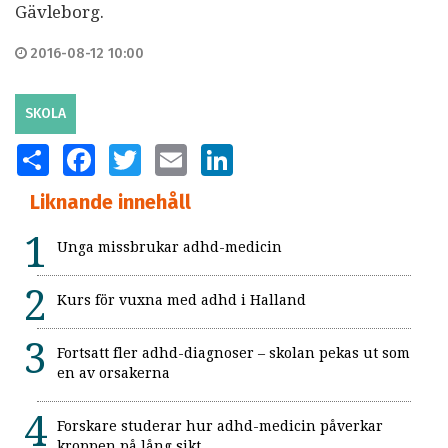
Gävleborg.
2016-08-12 10:00
SKOLA
SHARE
FACEBOOK
TWITTER
EMAIL
LINKEDIN
Liknande innehåll
Unga missbrukar adhd-medicin
Kurs för vuxna med adhd i Halland
Fortsatt fler adhd-diagnoser – skolan pekas ut som
en av orsakerna
Forskare studerar hur adhd-medicin påverkar
kroppen på lång sikt