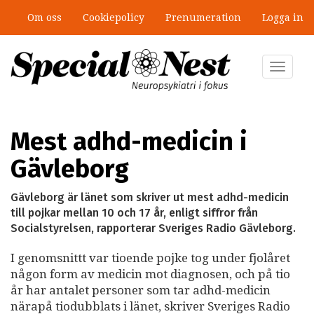
Hoppa
Om oss
Cookiepolicy
Prenumeration
Logga in
till
huvudinnehåll
Toggle
navigat
Mest adhd-medicin i
Gävleborg
Gävleborg är länet som skriver ut mest adhd-medicin
till pojkar mellan 10 och 17 år, enligt siffror från
Socialstyrelsen, rapporterar Sveriges Radio Gävleborg.
I genomsnittt var tioende pojke tog under fjolåret
någon form av medicin mot diagnosen, och på tio
år har antalet personer som tar adhd-medicin
närapå tiodubblats i länet, skriver Sveriges Radio