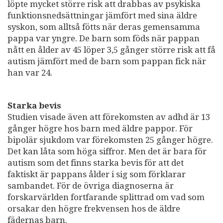
löpte mycket större risk att drabbas av psykiska
funktionsnedsättningar jämfört med sina äldre
syskon, som alltså fötts när deras gemensamma
pappa var yngre. De barn som föds när pappan
nått en ålder av 45 löper 3,5 gånger större risk att få
autism jämfört med de barn som pappan fick när
han var 24.
Starka bevis
Studien visade även att förekomsten av adhd är 13
gånger högre hos barn med äldre pappor. För
bipolär sjukdom var förekomsten 25 gånger högre.
Det kan låta som höga siffror. Men det är bara för
autism som det finns starka bevis för att det
faktiskt är pappans ålder i sig som förklarar
sambandet. För de övriga diagnoserna är
forskarvärlden fortfarande splittrad om vad som
orsakar den högre frekvensen hos de äldre
fädernas barn.