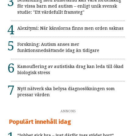
för vissa barn med autism – enligt unik svensk
studie: "Ett värdefullt framsteg"
Alexitymi: När känslorna finns men orden saknas
Forskning: Autism anses mer
funktionsnedsättande idag än tidigare
Kamouflering av autistiska drag kan leda till ökad
biologisk stress
Nytt nätverk ska belysa diagnosökningen som
pressar vården
ANNONS
Populärt innehåll idag
”Jobbet gick bra – just därför togs stödet bort”