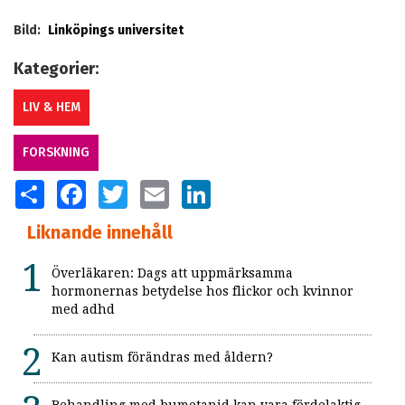
Bild:
Linköpings universitet
Kategorier:
LIV & HEM
FORSKNING
SHARE
FACEBOOK
TWITTER
EMAIL
LINKEDIN
Liknande innehåll
Överläkaren: Dags att uppmärksamma
hormonernas betydelse hos flickor och kvinnor
med adhd
Kan autism förändras med åldern?
Behandling med bumetanid kan vara fördelaktig