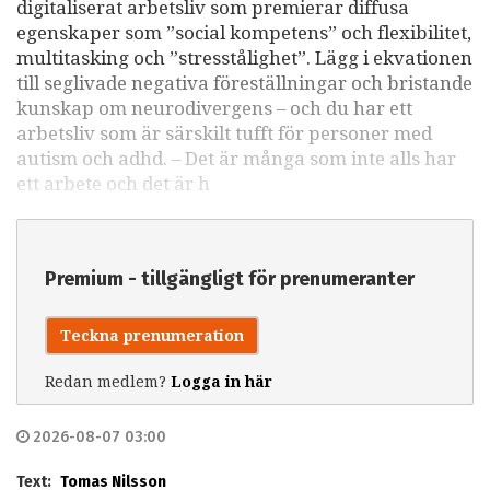
digitaliserat arbetsliv som premierar diffusa
egenskaper som ”social kompetens” och flexibilitet,
multitasking och ”stresstålighet”. Lägg i ekvationen
till seglivade negativa föreställningar och bristande
kunskap om neurodivergens – och du har ett
arbetsliv som är särskilt tufft för personer med
autism och adhd. – Det är många som inte alls har
ett arbete och det är h
Premium - tillgängligt för prenumeranter
Teckna prenumeration
Redan medlem?
Logga in här
2026-08-07 03:00
Text:
Tomas Nilsson