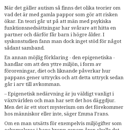
När det gäller autism så finns det olika teorier om
vad det är med gamla pappor som gör att risken
ökar. En teori går ut på att män med psykiska
funktionsnedsättningar har svårare att hitta en
partner och därför får barn i högre ålder. I
syskonstudien fann man dock inget stöd för något
sådant samband.
En annan möjlig förklaring - den epigenetiska -
handlar om att den yttre miljön, i form av
föroreningar, diet och liknande påverkar hur
pappans gener uttrycks och att detta uttryck sedan
går i arv till avkomman.
– Epigenetisk nedärvning är ju väldigt vanligt i
växtvärlden och man har sett det hos däggdjur.
Men det är ett stort mysterium om det förekommer
hos människor eller inte, säger Emma Frans.
Om en man utsätts för exempelvis miljögifter som
ackumuleras i hans kropp genom åren skulle det