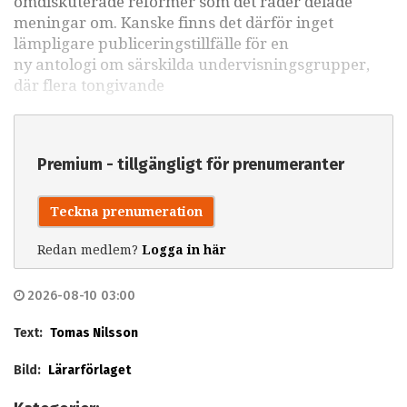
omdiskuterade reformer som det råder delade
meningar om. Kanske finns det därför inget
lämpligare publiceringstillfälle för en
ny antologi om särskilda undervisningsgrupper,
där flera tongivande
Premium - tillgängligt för prenumeranter
Teckna prenumeration
Redan medlem?
Logga in här
2026-08-10 03:00
Text:
Tomas Nilsson
Bild:
Lärarförlaget