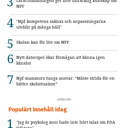
Lärarutbildningen ger inte tillräcklig kunskap om
NPF
"Npf-kompetens saknas och anpassningarna
uteblir på många håll"
Skolan kan för lite om NPF
Nytt datorspel ökar förmågan att känna igen
känslor
Npf-mammors tunga ansvar: ”Måste strida för en
bättre skolsituation”
ANNONS
Populärt innehåll idag
"Jag är psykolog men hade inte hört talas om PDA
tidigare"