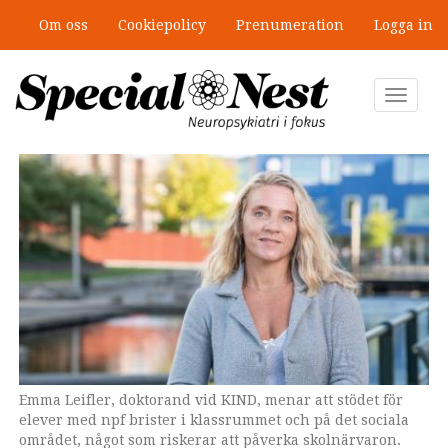
Hoppa
Om oss
Cookiepolicy
Prenumeration
Logga in
till
Ny antologi om fördelar och
huvudinnehåll
fallgropar med särskilda
undervisningsgrupper
Toggle
navigat
Emma Leifler, doktorand vid KIND, menar att stödet för
Steve Berggren, biträdande föreståndare för KIND, var en
Genrebild. Personen på bilden har ingen koppling till
elever med npf brister i klassrummet och på det sociala
av forskarna bakom rapporten om inkluderingsarbete i
innehållet i texten.
området, något som riskerar att påverka skolnärvaron.
den svenska skolan.