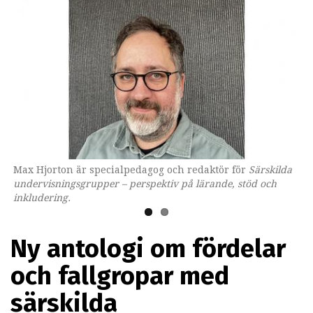
Max Hjorton är specialpedagog och redaktör för
Omslaget till boken som ges ut av Lärarförlaget.
Särskilda
undervisningsgrupper – perspektiv på lärande, stöd och
inkludering.
Ny antologi om fördelar
och fallgropar med
särskilda