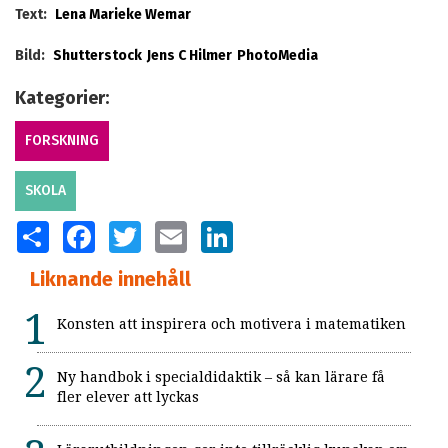
Text:
Lena Marieke Wemar
Bild:
Shutterstock
Jens C Hilmer
PhotoMedia
Kategorier:
FORSKNING
SKOLA
SHARE
FACEBOOK
TWITTER
EMAIL
LINKEDIN
Liknande innehåll
Konsten att inspirera och motivera i matematiken
Ny handbok i specialdidaktik – så kan lärare få
fler elever att lyckas