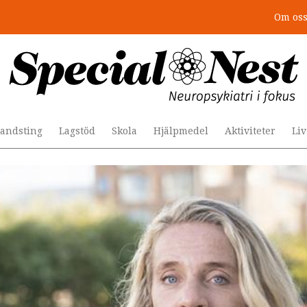
Om os
andsting
Lagstöd
Skola
Hjälpmedel
Aktiviteter
Li