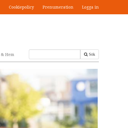
s
Cookiepolicy
Prenumeration
Logga in
v & Hem
Sök