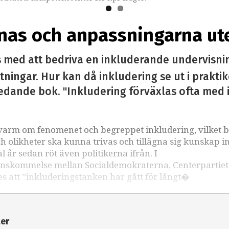
as och anpassningarna ute
 med att bedriva en inkluderande undervisnin
ingar. Hur kan då inkludering se ut i praktik
dande bok. "Inkludering förväxlas ofta med in
 varm om fenomenet och begreppet inkludering, vilket 
och olikheter ska kunna trivas och tillägna sig kunskap 
l år sedan röt även politikerna ifrån. I
erenskommelse mellan Socialdemokraterna, Centerpartiet
es att ”inkluderingstanken har gått för långt�
ter