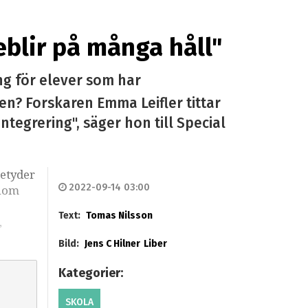
blir på många håll"
g för elever som har
en? Forskaren Emma Leifler tittar
tegrering", säger hon till Special
betyder
2022-09-14 03:00
inom
Text:
Tomas Nilsson
,
Bild:
Jens C Hilner
Liber
Kategorier:
SKOLA