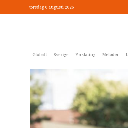
Hoppa
torsdag 6 augusti 2026
till
huvudinnehåll
Globalt
Sverige
Forskning
Metoder
L