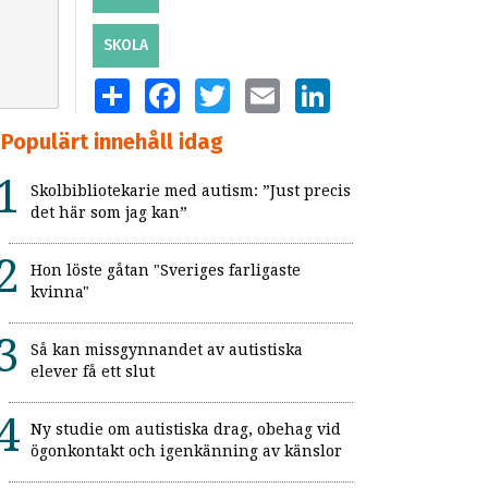
SKOLA
SHARE
FACEBOOK
TWITTER
EMAIL
LINKEDIN
Populärt innehåll idag
Skolbibliotekarie med autism: ”Just precis
det här som jag kan”
Hon löste gåtan "Sveriges farligaste
kvinna"
Så kan missgynnandet av autistiska
elever få ett slut
Ny studie om autistiska drag, obehag vid
ögonkontakt och igenkänning av känslor