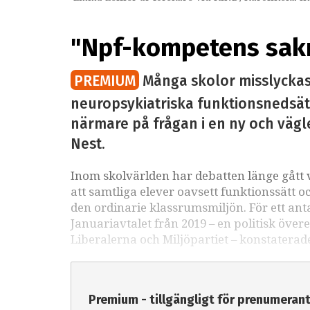
"Npf-kompetens sakn
PREMIUM
Många skolor misslyckas
neuropsykiatriska funktionsnedsättn
närmare på frågan i en ny och vägle
Nest.
Inom skolvärlden har debatten länge gått
att samtliga elever oavsett funktionssätt 
den ordinarie klassrumsmiljön. För ett anta
Januariavtalet från 2019 – en politisk öv
Liberalerna och Miljöpartiet – konstaterad
Premium - tillgängligt för prenumeran