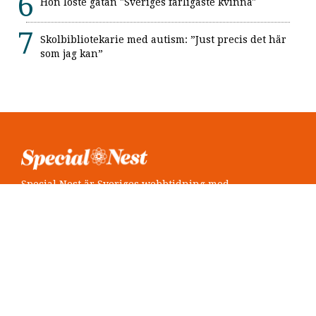
Hon löste gåtan "Sveriges farligaste kvinna"
Skolbibliotekarie med autism: ”Just precis det här
som jag kan”
Special Nest är Sveriges webbtidning med
neuropsykiatri i fokus.
Följ oss
Twitter @SpecialNest
Facebook Special Nest