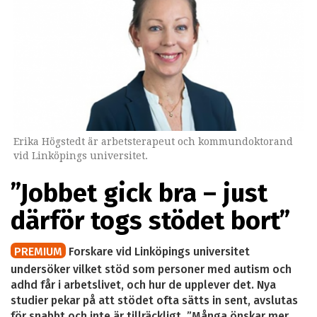
Erika Högstedt är arbetsterapeut och kommundoktorand
vid Linköpings universitet.
”Jobbet gick bra – just
därför togs stödet bort”
PREMIUM
Forskare vid Linköpings universitet
undersöker vilket stöd som personer med autism och
adhd får i arbetslivet, och hur de upplever det. Nya
studier pekar på att stödet ofta sätts in sent, avslutas
för snabbt och inte är tillräckligt. ”Många önskar mer