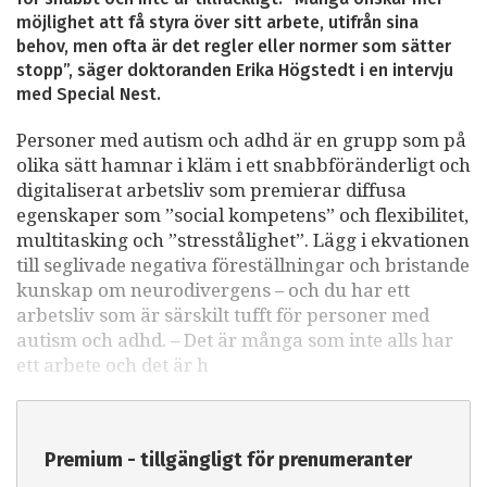
möjlighet att få styra över sitt arbete, utifrån sina
behov, men ofta är det regler eller normer som sätter
stopp”, säger doktoranden Erika Högstedt i en intervju
med Special Nest.
Personer med autism och adhd är en grupp som på
olika sätt hamnar i kläm i ett snabbföränderligt och
digitaliserat arbetsliv som premierar diffusa
egenskaper som ”social kompetens” och flexibilitet,
multitasking och ”stresstålighet”. Lägg i ekvationen
till seglivade negativa föreställningar och bristande
kunskap om neurodivergens – och du har ett
arbetsliv som är särskilt tufft för personer med
autism och adhd. – Det är många som inte alls har
ett arbete och det är h
Premium - tillgängligt för prenumeranter