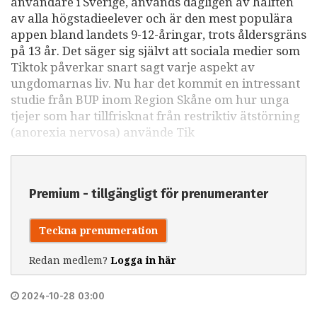
användare i Sverige, används dagligen av hälften
av alla högstadieelever och är den mest populära
appen bland landets 9-12-åringar, trots åldersgräns
på 13 år. Det säger sig självt att sociala medier som
Tiktok påverkar snart sagt varje aspekt av
ungdomarnas liv. Nu har det kommit en intressant
studie från BUP inom Region Skåne om hur unga
tjejer som har tillfrisknat från restriktiv ätstörning
(anorexia nervosa) använde Tik
Premium - tillgängligt för prenumeranter
Teckna prenumeration
Redan medlem?
Logga in här
2024-10-28 03:00