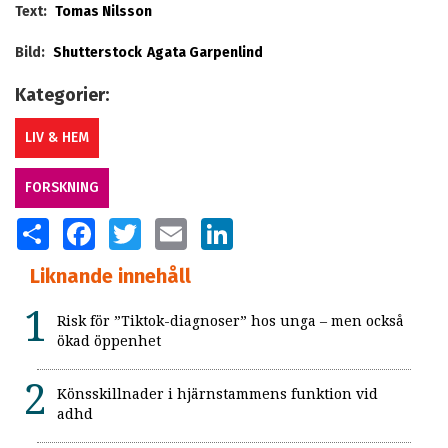
Text:
Tomas Nilsson
Bild:
Shutterstock
Agata Garpenlind
Kategorier:
LIV & HEM
FORSKNING
SHARE
FACEBOOK
TWITTER
EMAIL
LINKEDIN
Liknande innehåll
Risk för ”Tiktok-diagnoser” hos unga – men också
ökad öppenhet
Könsskillnader i hjärnstammens funktion vid
adhd