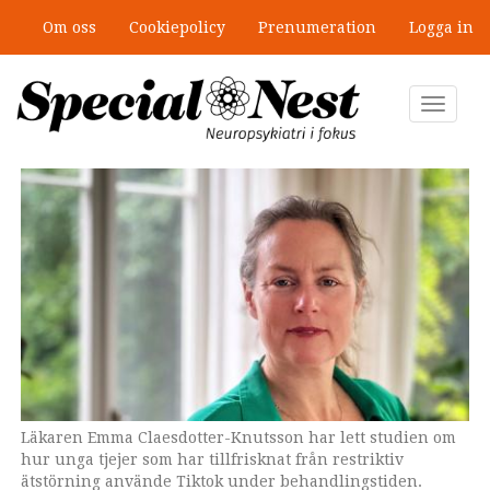
Hoppa
Om oss
Cookiepolicy
Prenumeration
Logga in
till
”Jobbet gick bra – just därför togs
huvudinnehåll
stödet bort”
Toggle
navigat
Läkaren Emma Claesdotter-Knutsson har lett studien om
Genrebild. Flickan på bilden har ingen koppling till
hur unga tjejer som har tillfrisknat från restriktiv
innehållet i texten.
ätstörning använde Tiktok under behandlingstiden.