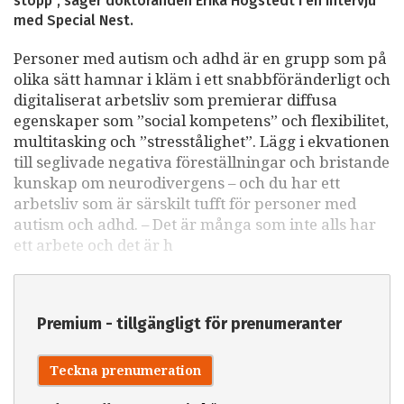
stopp”, säger doktoranden Erika Högstedt i en intervju
med Special Nest.
Personer med autism och adhd är en grupp som på
olika sätt hamnar i kläm i ett snabbföränderligt och
digitaliserat arbetsliv som premierar diffusa
egenskaper som ”social kompetens” och flexibilitet,
multitasking och ”stresstålighet”. Lägg i ekvationen
till seglivade negativa föreställningar och bristande
kunskap om neurodivergens – och du har ett
arbetsliv som är särskilt tufft för personer med
autism och adhd. – Det är många som inte alls har
ett arbete och det är h
Premium - tillgängligt för prenumeranter
Teckna prenumeration