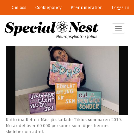
Hoppa
Om oss
Cookiepolicy
Prenumeration
Logga in
till
”Jobbet gick bra – just därför togs
huvudinnehåll
stödet bort”
Toggle
navigat
Kathrina Rehn i Nässjö skaffade Tiktok sommaren 2019.
Nu är det över 60 000 personer som följer hennes
sketcher om adhd.