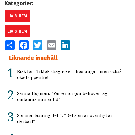
Kategorier:
LIV & HEM
LIV & HEM
SHARE
FACEBOOK
TWITTER
EMAIL
LINKEDIN
Liknande innehåll
Risk för ”Tiktok-diagnoser” hos unga – men också
ökad öppenhet
Sanna Hogman: "Varje morgon behöver jag
omfamna min adhd"
Sommarläsning del 3: ”Det som är ovanligt är
dyrbart”