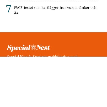
WAIS-testet som kartlägger hur vuxna tänker och
lär
Special Nest är Sveriges webbtidning med
neuropsykiatri i fokus.
Följ oss
Twitter @SpecialNest
Facebook Special Nest