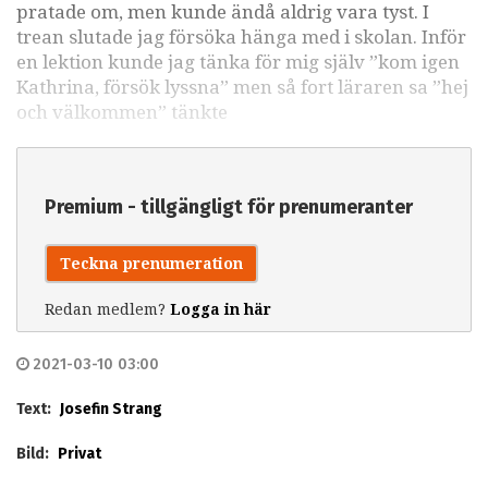
pratade om, men kunde ändå aldrig vara tyst. I
trean slutade jag försöka hänga med i skolan. Inför
en lektion kunde jag tänka för mig själv ”kom igen
Kathrina, försök lyssna” men så fort läraren sa ”hej
och välkommen” tänkte
Premium - tillgängligt för prenumeranter
Teckna prenumeration
Redan medlem?
Logga in här
2021-03-10 03:00
Text:
Josefin Strang
Bild:
Privat