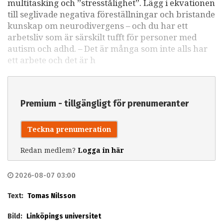
multitasking och ”stresstålighet”. Lägg i ekvationen
till seglivade negativa föreställningar och bristande
kunskap om neurodivergens – och du har ett
arbetsliv som är särskilt tufft för personer med
autism och adhd. – Det är många som inte alls har
ett arbete och det är h
Premium - tillgängligt för prenumeranter
Teckna prenumeration
Redan medlem?
Logga in här
2026-08-07 03:00
Text:
Tomas Nilsson
Bild:
Linköpings universitet