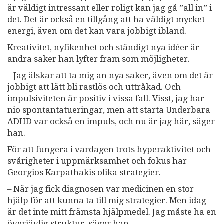
är väldigt intressant eller roligt kan jag gå ”all in” i
det. Det är också en tillgång att ha väldigt mycket
energi, även om det kan vara jobbigt ibland.
Kreativitet, nyfikenhet och ständigt nya idéer är
andra saker han lyfter fram som möjligheter.
– Jag älskar att ta mig an nya saker, även om det är
jobbigt att lätt bli rastlös och uttråkad. Och
impulsiviteten är positiv i vissa fall. Visst, jag har
nio spontantatueringar, men att starta Underbara
ADHD var också en impuls, och nu är jag här, säger
han.
För att fungera i vardagen trots hyperaktivitet och
svårigheter i uppmärksamhet och fokus har
Georgios Karpathakis olika strategier.
– När jag fick diagnosen var medicinen en stor
hjälp för att kunna ta till mig strategier. Men idag
är det inte mitt främsta hjälpmedel. Jag måste ha en
överjävlig struktur, säger han.