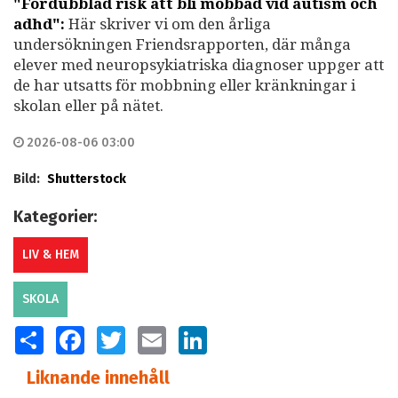
"Fördubblad risk att bli mobbad vid autism och
adhd":
Här skriver vi om den årliga
undersökningen Friendsrapporten, där många
elever med neuropsykiatriska diagnoser uppger att
de har utsatts för mobbning eller kränkningar i
skolan eller på nätet.
2026-08-06 03:00
Bild:
Shutterstock
Kategorier:
LIV & HEM
SKOLA
SHARE
FACEBOOK
TWITTER
EMAIL
LINKEDIN
Liknande innehåll