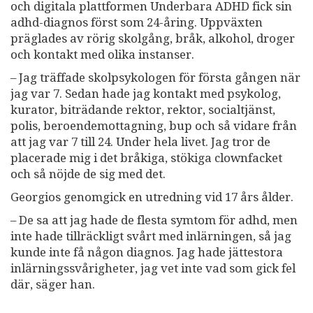
och digitala plattformen Underbara ADHD fick sin
adhd-diagnos först som 24-åring. Uppväxten
präglades av rörig skolgång, bråk, alkohol, droger
och kontakt med olika instanser.
– Jag träffade skolpsykologen för första gången när
jag var 7. Sedan hade jag kontakt med psykolog,
kurator, biträdande rektor, rektor, socialtjänst,
polis, beroendemottagning, bup och så vidare från
att jag var 7 till 24. Under hela livet. Jag tror de
placerade mig i det bråkiga, stökiga clownfacket
och så nöjde de sig med det.
Georgios genomgick en utredning vid 17 års ålder.
– De sa att jag hade de flesta symtom för adhd, men
inte hade tillräckligt svårt med inlärningen, så jag
kunde inte få någon diagnos. Jag hade jättestora
inlärningssvårigheter, jag vet inte vad som gick fel
där, säger han.