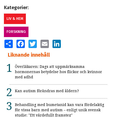
Kategorier:
LIV & HEM
FORSKNING
SHARE
FACEBOOK
TWITTER
EMAIL
LINKEDIN
Liknande innehåll
Överläkaren: Dags att uppmärksamma
hormonernas betydelse hos flickor och kvinnor
med adhd
Kan autism förändras med åldern?
Behandling med bumetanid kan vara fördelaktig
för vissa barn med autism – enligt unik svensk
studie: "Ett värdefullt framsteg"