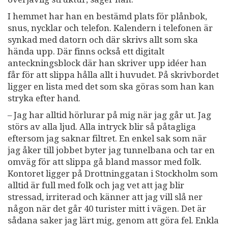
I hemmet har han en bestämd plats för plånbok,
snus, nycklar och telefon. Kalendern i telefonen är
synkad med datorn och där skrivs allt som ska
hända upp. Där finns också ett digitalt
anteckningsblock där han skriver upp idéer han
får för att slippa hålla allt i huvudet. På skrivbordet
ligger en lista med det som ska göras som han kan
stryka efter hand.
– Jag har alltid hörlurar på mig när jag går ut. Jag
störs av alla ljud. Alla intryck blir så påtagliga
eftersom jag saknar filtret. En enkel sak som när
jag åker till jobbet byter jag tunnelbana och tar en
omväg för att slippa gå bland massor med folk.
Kontoret ligger på Drottninggatan i Stockholm som
alltid är full med folk och jag vet att jag blir
stressad, irriterad och känner att jag vill slå ner
någon när det går 40 turister mitt i vägen. Det är
sådana saker jag lärt mig, genom att göra fel. Enkla