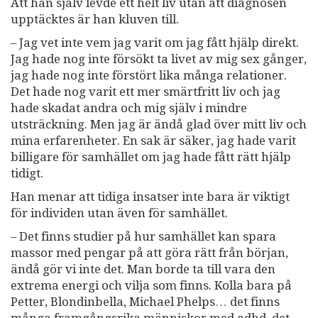
Att han själv levde ett helt liv utan att diagnosen
upptäcktes är han kluven till.
– Jag vet inte vem jag varit om jag fått hjälp direkt.
Jag hade nog inte försökt ta livet av mig sex gånger,
jag hade nog inte förstört lika många relationer.
Det hade nog varit ett mer smärtfritt liv och jag
hade skadat andra och mig själv i mindre
utsträckning. Men jag är ändå glad över mitt liv och
mina erfarenheter. En sak är säker, jag hade varit
billigare för samhället om jag hade fått rätt hjälp
tidigt.
Han menar att tidiga insatser inte bara är viktigt
för individen utan även för samhället.
– Det finns studier på hur samhället kan spara
massor med pengar på att göra rätt från början,
ändå gör vi inte det. Man borde ta till vara den
extrema energi och vilja som finns. Kolla bara på
Petter, Blondinbella, Michael Phelps… det finns
många framgångsrika människor med adhd, det