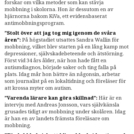
forskar om vilka metoder som kan stävja
mobbning i skolorna. Hon är dessutom en av
hjärnorna bakom KiVa, ett evidensbaserat
antimobbningsprogram.
”Stolt över att jag tog mig igenom de svåra
åren”:
På högstadiet utsattes Sandra Wallin för
mobbning, vilket blev starten på en lång kamp mot
depressioner, självskadebeteende och ätstörning.
Först vid 34 års ålder, när hon hade fått en
autismdiagnos, började saker och ting falla på
plats. Idag mår hon bättre än någonsin, arbetar
som journalist på en lokaltidning och föreläser för
att krossa myter om autism.
”Varenda lärare kan göra skillnad”:
Här är en
intervju med Andreas Jonsson, vars självkänsla
grusades tidigt av mobbning under skolåren. Idag
är han en av landets främsta föreläsare om
mobbning.