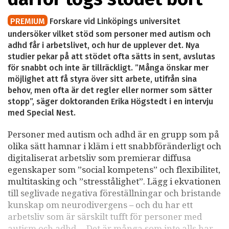
PREMIUM
Forskare vid Linköpings universitet
undersöker vilket stöd som personer med autism och
adhd får i arbetslivet, och hur de upplever det. Nya
studier pekar på att stödet ofta sätts in sent, avslutas
för snabbt och inte är tillräckligt. ”Många önskar mer
möjlighet att få styra över sitt arbete, utifrån sina
behov, men ofta är det regler eller normer som sätter
stopp”, säger doktoranden Erika Högstedt i en intervju
med Special Nest.
Personer med autism och adhd är en grupp som på
olika sätt hamnar i kläm i ett snabbföränderligt och
digitaliserat arbetsliv som premierar diffusa
egenskaper som ”social kompetens” och flexibilitet,
multitasking och ”stresstålighet”. Lägg i ekvationen
till seglivade negativa föreställningar och bristande
kunskap om neurodivergens – och du har ett
arbetsliv som är särskilt tufft för personer med
autism och adhd. – Det är många som inte alls har