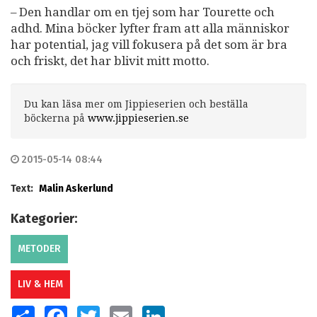
– Den handlar om en tjej som har Tourette och
adhd. Mina böcker lyfter fram att alla människor
har potential, jag vill fokusera på det som är bra
och friskt, det har blivit mitt motto.
Du kan läsa mer om Jippieserien och beställa
böckerna på
www.jippieserien.se
2015-05-14 08:44
Text:
Malin Askerlund
Kategorier:
METODER
LIV & HEM
SHARE
FACEBOOK
TWITTER
EMAIL
LINKEDIN