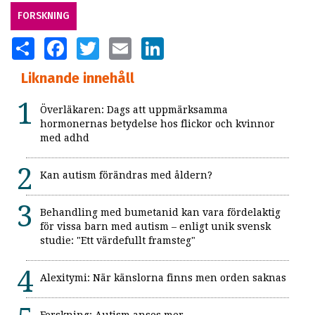
FORSKNING
SHARE
FACEBOOK
TWITTER
EMAIL
LINKEDIN
Liknande innehåll
Överläkaren: Dags att uppmärksamma
hormonernas betydelse hos flickor och kvinnor
med adhd
Kan autism förändras med åldern?
Behandling med bumetanid kan vara fördelaktig
för vissa barn med autism – enligt unik svensk
studie: "Ett värdefullt framsteg"
Alexitymi: När känslorna finns men orden saknas
Forskning: Autism anses mer