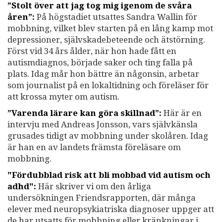
”Stolt över att jag tog mig igenom de svåra
åren”:
På högstadiet utsattes Sandra Wallin för
mobbning, vilket blev starten på en lång kamp mot
depressioner, självskadebeteende och ätstörning.
Först vid 34 års ålder, när hon hade fått en
autismdiagnos, började saker och ting falla på
plats. Idag mår hon bättre än någonsin, arbetar
som journalist på en lokaltidning och föreläser för
att krossa myter om autism.
”Varenda lärare kan göra skillnad”:
Här är en
intervju med Andreas Jonsson, vars självkänsla
grusades tidigt av mobbning under skolåren. Idag
är han en av landets främsta föreläsare om
mobbning.
"Fördubblad risk att bli mobbad vid autism och
adhd":
Här skriver vi om den årliga
undersökningen Friendsrapporten, där många
elever med neuropsykiatriska diagnoser uppger att
de har utsatts för mobbning eller kränkningar i