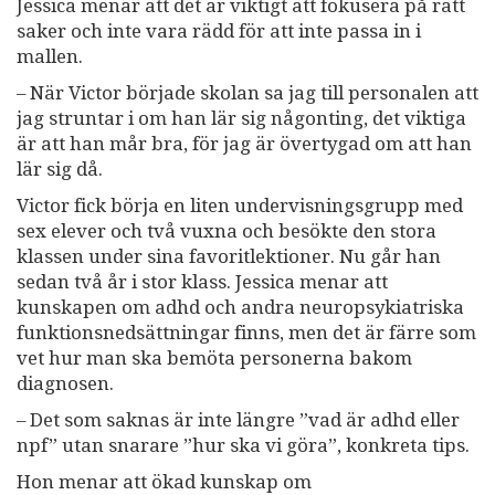
Jessica menar att det är viktigt att fokusera på rätt
saker och inte vara rädd för att inte passa in i
mallen.
– När Victor började skolan sa jag till personalen att
jag struntar i om han lär sig någonting, det viktiga
är att han mår bra, för jag är övertygad om att han
lär sig då.
Victor fick börja en liten undervisningsgrupp med
sex elever och två vuxna och besökte den stora
klassen under sina favoritlektioner. Nu går han
sedan två år i stor klass. Jessica menar att
kunskapen om adhd och andra neuropsykiatriska
funktionsnedsättningar finns, men det är färre som
vet hur man ska bemöta personerna bakom
diagnosen.
– Det som saknas är inte längre ”vad är adhd eller
npf” utan snarare ”hur ska vi göra”, konkreta tips.
Hon menar att ökad kunskap om