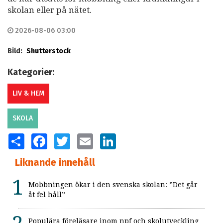
skolan eller på nätet.
2026-08-06 03:00
Bild:
Shutterstock
Kategorier:
LIV & HEM
SKOLA
SHARE
FACEBOOK
TWITTER
EMAIL
LINKEDIN
Liknande innehåll
Mobbningen ökar i den svenska skolan: ”Det går
åt fel håll”
Populära föreläsare inom npf och skolutveckling