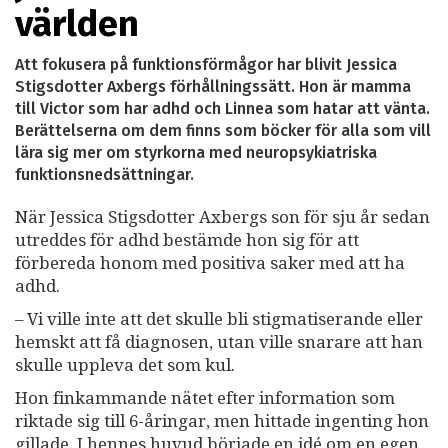
världen
Att fokusera på funktionsförmågor har blivit Jessica
Stigsdotter Axbergs förhållningssätt. Hon är mamma
till Victor som har adhd och Linnea som hatar att vänta.
Berättelserna om dem finns som böcker för alla som vill
lära sig mer om styrkorna med neuropsykiatriska
funktionsnedsättningar.
När Jessica Stigsdotter Axbergs son för sju år sedan
utreddes för adhd bestämde hon sig för att
förbereda honom med positiva saker med att ha
adhd.
– Vi ville inte att det skulle bli stigmatiserande eller
hemskt att få diagnosen, utan ville snarare att han
skulle uppleva det som kul.
Hon finkammande nätet efter information som
riktade sig till 6-åringar, men hittade ingenting hon
gillade. I hennes huvud började en idé om en egen