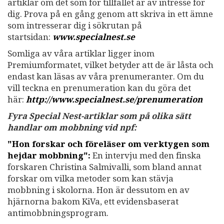
artiklar om det som för tillfället är av intresse för
dig. Prova på en gång genom att skriva in ett ämne
som intresserar dig i sökrutan på
startsidan:
www.specialnest.se
Somliga av våra artiklar ligger inom
Premiumformatet, vilket betyder att de är låsta och
endast kan läsas av våra prenumeranter. Om du
vill teckna en prenumeration kan du göra det
här:
http://www.specialnest.se
/prenumeration
Fyra Special Nest-artiklar som på olika sätt
handlar om mobbning vid npf:
"Hon forskar och föreläser om verktygen som
hejdar mobbning":
En intervju med den finska
forskaren Christina Salmivalli, som bland annat
forskar om vilka metoder som kan stävja
mobbning i skolorna. Hon är dessutom en av
hjärnorna bakom KiVa, ett evidensbaserat
antimobbningsprogram.