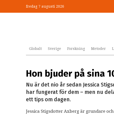
Hoppa
fredag 7 augusti 2026
till
huvudinnehåll
Globalt
Sverige
Forskning
Metoder
L
Hon bjuder på sina 1
Nu är det nio år sedan Jessica Sti
har fungerat för dem – men nu del
ett tips om dagen.
Jessica Stigsdotter Axberg är grundare och