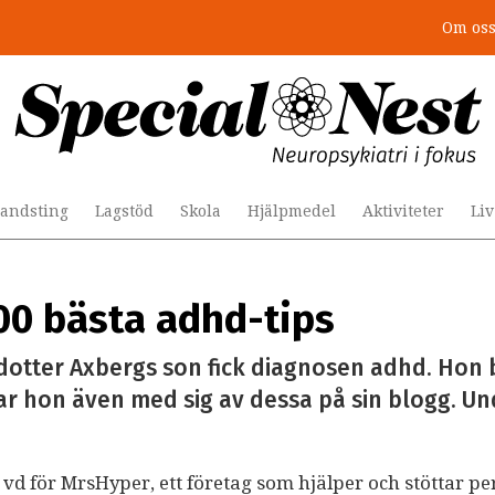
Om os
andsting
Lagstöd
Skola
Hjälpmedel
Aktiviteter
Li
00 bästa adhd-tips
gsdotter Axbergs son fick diagnosen adhd. Hon
ar hon även med sig av dessa på sin blogg. U
 vd för MrsHyper, ett företag som hjälper och stöttar p