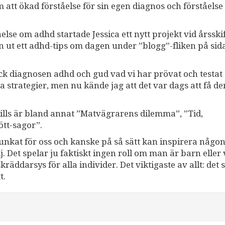
tt ökad förståelse för sin egen diagnos och förståelse
se om adhd startade Jessica ett nytt projekt vid årsskif
n ut ett adhd-tips om dagen under ”blogg”-fliken på sid
ick diagnosen adhd och gud vad vi har prövat och testat 
strategier, men nu kände jag att det var dags att få d
tills är bland annat ”Matvägrarens dilemma”, ”Tid,
ött-sagor”.
funkat för oss och kanske på så sätt kan inspirera någon
milj. Det spelar ju faktiskt ingen roll om man är barn eller
räddarsys för alla individer. Det viktigaste av allt: det
t.