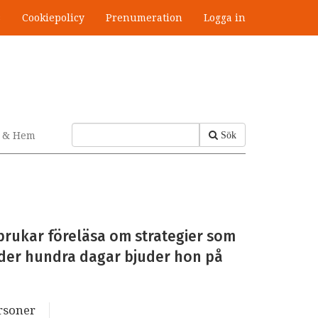
s
Cookiepolicy
Prenumeration
Logga in
v & Hem
Sök
 brukar föreläsa om strategier som
nder hundra dagar bjuder hon på
ersoner