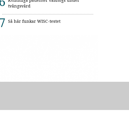
Kvinnliga patienter våldtogs under
tvångsvård
Så här funkar WISC-testet