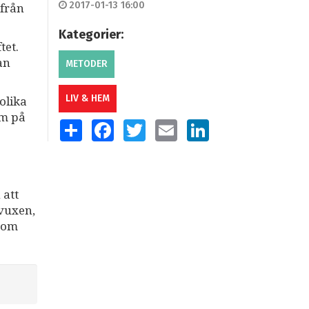
2017-01-13 16:00
 från
Kategorier:
tet.
an
METODER
LIV & HEM
olika
em på
SHARE
FACEBOOK
TWITTER
EMAIL
LINKEDIN
 att
 vuxen,
 som