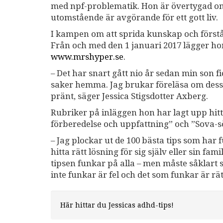
med npf-problematik. Hon är övertygad om a
utomstående är avgörande för ett gott liv.
I kampen om att sprida kunskap och förståel
Från och med den 1 januari 2017 lägger ho
www.mrshyper.se
.
– Det har snart gått nio år sedan min son f
saker hemma. Jag brukar föreläsa om dessa 
pränt, säger Jessica Stigsdotter Axberg.
Rubriker på inläggen hon har lagt upp hit
förberedelse och uppfattning” och ”Sova-s
– Jag plockar ut de 100 bästa tips som har 
hitta rätt lösning för sig själv eller sin fa
tipsen funkar på alla – men måste såklart sk
inte funkar är fel och det som funkar är rät
Här hittar du Jessicas adhd-tips!