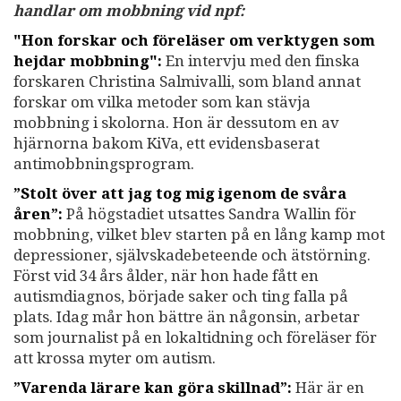
handlar om mobbning vid npf:
"Hon forskar och föreläser om verktygen som
hejdar mobbning":
En intervju med den finska
forskaren Christina Salmivalli, som bland annat
forskar om vilka metoder som kan stävja
mobbning i skolorna. Hon är dessutom en av
hjärnorna bakom KiVa, ett evidensbaserat
antimobbningsprogram.
”Stolt över att jag tog mig igenom de svåra
åren”:
På högstadiet utsattes Sandra Wallin för
mobbning, vilket blev starten på en lång kamp mot
depressioner, självskadebeteende och ätstörning.
Först vid 34 års ålder, när hon hade fått en
autismdiagnos, började saker och ting falla på
plats. Idag mår hon bättre än någonsin, arbetar
som journalist på en lokaltidning och föreläser för
att krossa myter om autism.
”Varenda lärare kan göra skillnad”:
Här är en