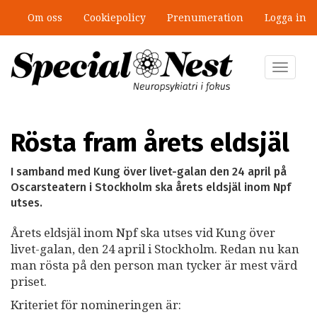
Hoppa
Om oss
Cookiepolicy
Prenumeration
Logga in
till
Mobbning vid autism och adhd: 4
huvudinnehåll
lästips
Toggle
navigat
Rösta fram årets eldsjäl
I samband med Kung över livet-galan den 24 april på
Oscarsteatern i Stockholm ska årets eldsjäl inom Npf
utses.
Årets eldsjäl inom Npf ska utses vid Kung över
livet-galan, den 24 april i Stockholm. Redan nu kan
man rösta på den person man tycker är mest värd
priset.
Kriteriet för nomineringen är: