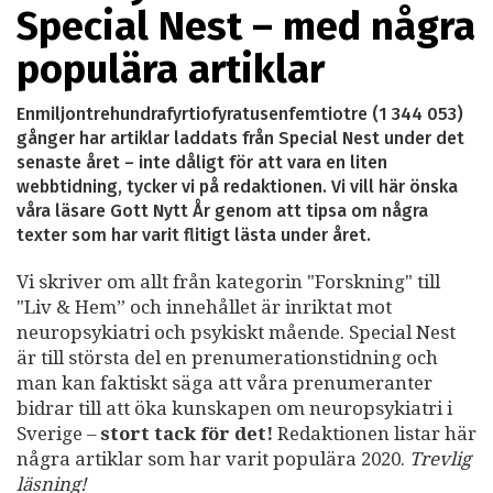
Special Nest – med några
populära artiklar
Enmiljontrehundrafyrtiofyratusenfemtiotre (1 344 053)
gånger har artiklar laddats från Special Nest under det
senaste året – inte dåligt för att vara en liten
webbtidning, tycker vi på redaktionen. Vi vill här önska
våra läsare Gott Nytt År genom att tipsa om några
texter som har varit flitigt lästa under året.
Vi skriver om allt från kategorin "Forskning" till
"Liv & Hem” och innehållet är inriktat mot
neuropsykiatri och psykiskt mående. Special Nest
är till största del en prenumerationstidning och
man kan faktiskt säga att våra prenumeranter
bidrar till att öka kunskapen om neuropsykiatri i
Sverige –
stort tack för det!
Redaktionen listar här
några artiklar som har varit populära 2020.
Trevlig
läsning!