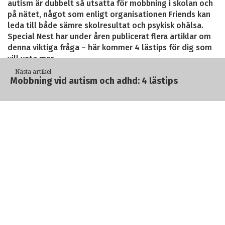
autism är dubbelt så utsatta för mobbning i skolan och
på nätet, något som enligt organisationen Friends kan
leda till både sämre skolresultat och psykisk ohälsa.
Special Nest har under åren publicerat flera artiklar om
denna viktiga fråga – här kommer 4 lästips för dig som
vill veta mer.
Nästa artikel
Special Nests material blir inte inaktuellt på samma
Mobbning vid autism och adhd: 4 lästips
sätt som de dagsaktuella nyheter vi tar del av i det
dagliga medieflödet. Du kan i stället se oss som en
kunskapsbank dit du kan återkomma för att hitta
artiklar om det som för tillfället är av intresse för
dig. Prova på en gång genom att skriva in ett ämne
som intresserar dig i sökrutan på
startsidan:
www.specialnest.se
Somliga av våra artiklar ligger inom
Premiumformatet, vilket betyder att de är låsta och
endast kan läsas av våra prenumeranter. Om du
vill teckna en prenumeration kan du göra det
här:
http://www.specialnest.se
/prenumeration