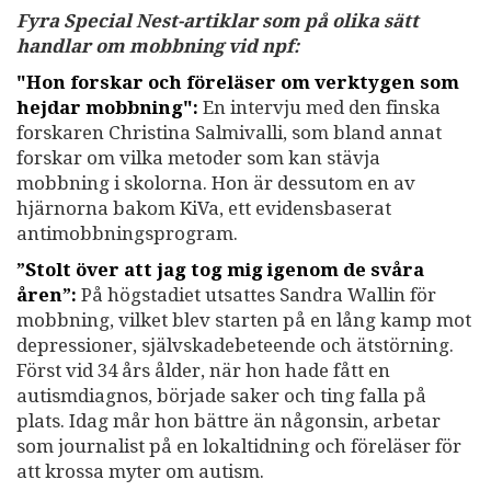
Fyra Special Nest-artiklar som på olika sätt
handlar om mobbning vid npf:
"Hon forskar och föreläser om verktygen som
hejdar mobbning":
En intervju med den finska
forskaren Christina Salmivalli, som bland annat
forskar om vilka metoder som kan stävja
mobbning i skolorna. Hon är dessutom en av
hjärnorna bakom KiVa, ett evidensbaserat
antimobbningsprogram.
”Stolt över att jag tog mig igenom de svåra
åren”:
På högstadiet utsattes Sandra Wallin för
mobbning, vilket blev starten på en lång kamp mot
depressioner, självskadebeteende och ätstörning.
Först vid 34 års ålder, när hon hade fått en
autismdiagnos, började saker och ting falla på
plats. Idag mår hon bättre än någonsin, arbetar
som journalist på en lokaltidning och föreläser för
att krossa myter om autism.