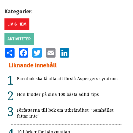
Kategorier:
LIV & HEM
AKTIVITETER
SHARE
FACEBOOK
TWITTER
EMAIL
LINKEDIN
Liknande innehåll
Barnbok ska få alla att förstå Aspergers syndrom
Hon bjuder på sina 100 bästa adhd-tips
Författarna till bok om utbrändhet: "Samhället
fattar inte"
10 böcker för hängmattan