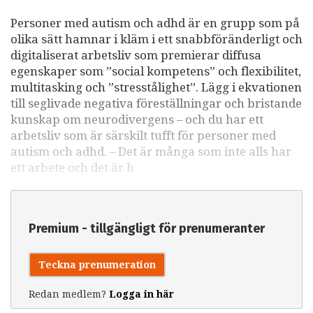
Personer med autism och adhd är en grupp som på
olika sätt hamnar i kläm i ett snabbföränderligt och
digitaliserat arbetsliv som premierar diffusa
egenskaper som ”social kompetens” och flexibilitet,
multitasking och ”stresstålighet”. Lägg i ekvationen
till seglivade negativa föreställningar och bristande
kunskap om neurodivergens – och du har ett
arbetsliv som är särskilt tufft för personer med
autism och adhd. – Det är många som inte alls har
ett arbete och det är h
Premium - tillgängligt för prenumeranter
Teckna prenumeration
Redan medlem?
Logga in här