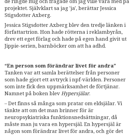
de ringde mig och frågade om jag ville vara med på
projektet. Självklart sa jag 'ja', berättar Jessica
Stigsdotter Axberg.
Jessica Stigsdotter Axberg blev den tredje länken i
författartrion. Hon hade rötterna i reklambyrån,
drev ett eget förlag och hade på egen hand givit ut
Jippie-serien, barnböcker om att ha adhd.
“En person som förändrar livet för andra”
Tanken var att samla berättelser från personer
som hade gjort ett avtryck i npf-världen. Personer
som inte fick den uppmärksamhet de förtjänar.
Namnet på boken blev
Hypersjälar
.
– Det finns så många som pratar om eldsjälar. Vi
tänkte att om det man brinner för är
neuropsykiatriska funktionsnedsättningar, då
måste man ju vara en hypersjäl. En hypersjäl är
någon som förändrar livet för andra, och gör det