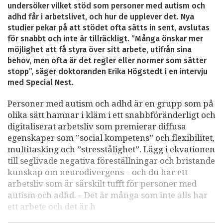
undersöker vilket stöd som personer med autism och
adhd får i arbetslivet, och hur de upplever det. Nya
studier pekar på att stödet ofta sätts in sent, avslutas
för snabbt och inte är tillräckligt. ”Många önskar mer
möjlighet att få styra över sitt arbete, utifrån sina
behov, men ofta är det regler eller normer som sätter
stopp”, säger doktoranden Erika Högstedt i en intervju
med Special Nest.
Personer med autism och adhd är en grupp som på
olika sätt hamnar i kläm i ett snabbföränderligt och
digitaliserat arbetsliv som premierar diffusa
egenskaper som ”social kompetens” och flexibilitet,
multitasking och ”stresstålighet”. Lägg i ekvationen
till seglivade negativa föreställningar och bristande
kunskap om neurodivergens – och du har ett
arbetsliv som är särskilt tufft för personer med
autism och adhd. – Det är många som inte alls har
ett arbete och det är h