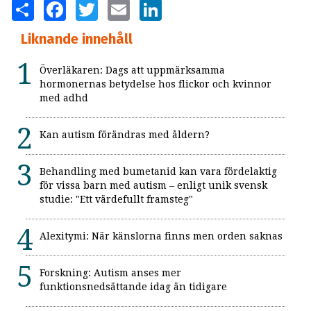
SHARE
FACEBOOK
TWITTER
EMAIL
LINKEDIN
Liknande innehåll
Överläkaren: Dags att uppmärksamma
hormonernas betydelse hos flickor och kvinnor
med adhd
Kan autism förändras med åldern?
Behandling med bumetanid kan vara fördelaktig
för vissa barn med autism – enligt unik svensk
studie: "Ett värdefullt framsteg"
Alexitymi: När känslorna finns men orden saknas
Forskning: Autism anses mer
funktionsnedsättande idag än tidigare