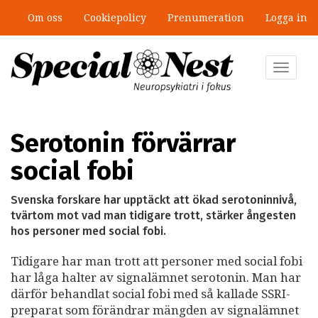
Hoppa
Om oss
Cookiepolicy
Prenumeration
Logga in
till
”Jobbet gick bra – just därför togs
huvudinnehåll
stödet bort”
Toggle
navigat
Serotonin förvärrar
social fobi
Svenska forskare har upptäckt att ökad serotoninnivå,
tvärtom mot vad man tidigare trott, stärker ångesten
hos personer med social fobi.
Tidigare har man trott att personer med social fobi
har låga halter av signalämnet serotonin. Man har
därför behandlat social fobi med så kallade SSRI-
preparat som förändrar mängden av signalämnet