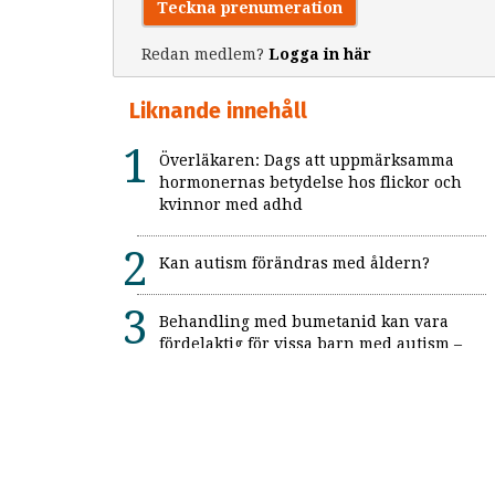
Teckna prenumeration
Redan medlem?
Logga in här
Liknande innehåll
Överläkaren: Dags att uppmärksamma
hormonernas betydelse hos flickor och
kvinnor med adhd
Kan autism förändras med åldern?
Behandling med bumetanid kan vara
fördelaktig för vissa barn med autism –
enligt unik svensk studie: "Ett värdefullt
framsteg"
Alexitymi: När känslorna finns men
orden saknas