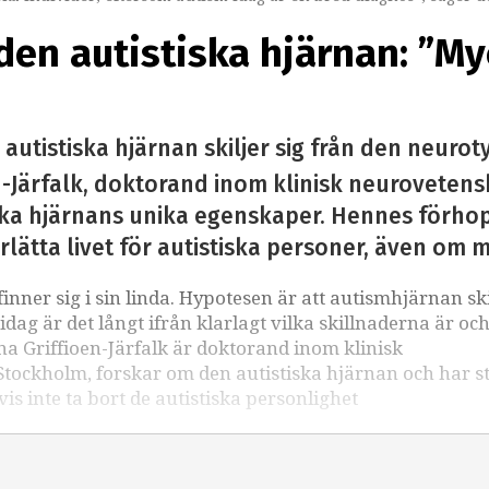
en autistiska hjärnan: ”Myc
 autistiska hjärnan skiljer sig från den neurot
n-Järfalk, doktorand inom klinisk neurovetens
ka hjärnans unika egenskaper. Hennes förhopp
lätta livet för autistiska personer, även om må
nner sig i sin linda. Hypotesen är att autismhjärnan ski
dag är det långt ifrån klarlagt vilka skillnaderna är oc
na Griffioen-Järfalk är doktorand inom klinisk
Stockholm, forskar om den autistiska hjärnan och har s
vis inte ta bort de autistiska personlighet