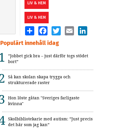
LIV & HEM
LIV & HEM
SHARE
FACEBOOK
TWITTER
EMAIL
LINKEDIN
Populärt innehåll idag
”Jobbet gick bra – just därför togs stödet
bort”
Så kan skolan skapa trygga och
strukturerade raster
Hon löste gåtan "Sveriges farligaste
kvinna"
Skolbibliotekarie med autism: ”Just precis
det här som jag kan”