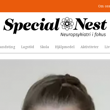
Om os
r togs stödet bort”
andsting
Lagstöd
Skola
Hjälpmedel
Aktiviteter
Li