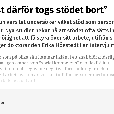
st därför togs stödet bort”
universitet undersöker vilket stöd som perso
. Nya studier pekar på att stödet ofta sätts i
öjlighet att få styra över sitt arbete, utifrån 
ger doktoranden Erika Högstedt i en intervju 
som på olika sätt hamnar i kläm i ett snabbföränderli
sa egenskaper som ”social kompetens” och flexibilitet,
kvationen till seglivade negativa föreställningar och bri
 arbetsliv som är särskilt tufft för personer med auti
arbete och det är h
ter