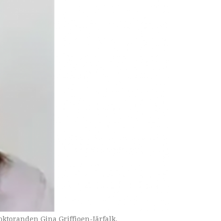
doktoranden Gina Griffioen-Järfalk.