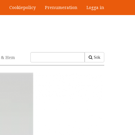
s
Cookiepolicy
Prenumeration
Logga in
v & Hem
Sök