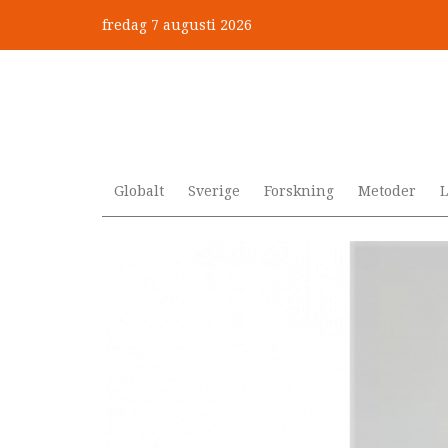
Hoppa
fredag 7 augusti 2026
till
”Jobbet gick bra – just därfö
huvudinnehåll
Globalt
Sverige
Forskning
Metoder
L