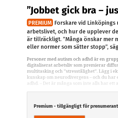
”Jobbet gick bra – ju
PREMIUM
Forskare vid Linköpings 
arbetslivet, och hur de upplever det
är tillräckligt. ”Många önskar mer m
eller normer som sätter stopp”, sä
Personer med autism och adhd är en grupp 
digitaliserat arbetsliv som premierar diffu
multitasking och ”stresstålighet”. Lägg i e
kunskap om neurodivergens – och du har ett
adhd. – Det är många som inte alls har ett 
Premium - tillgängligt för prenumeran