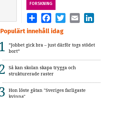
FORSKNING
SHARE
FACEBOOK
TWITTER
EMAIL
LINKEDIN
Populärt innehåll idag
”Jobbet gick bra – just därför togs stödet
bort”
Så kan skolan skapa trygga och
strukturerade raster
Hon löste gåtan "Sveriges farligaste
kvinna"
Skolbibliotekarie med autism: ”Just precis
det här som jag kan”
Ny studie om autistiska drag, obehag vid