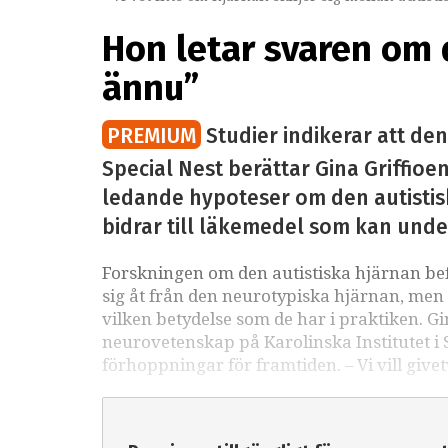
Hon letar svaren om d
ännu”
PREMIUM
Studier indikerar att den
Special Nest berättar Gina Griffioe
ledande hypoteser om den autistis
bidrar till läkemedel som kan under
Forskningen om den autistiska hjärnan befi
sig åt från den neurotypiska hjärnan, men i
vilken betydelse som de har i praktiken. Gi
neurovetenskap på Karolinska Institutet i 
förhoppningar för framtiden. – Vi vill givet