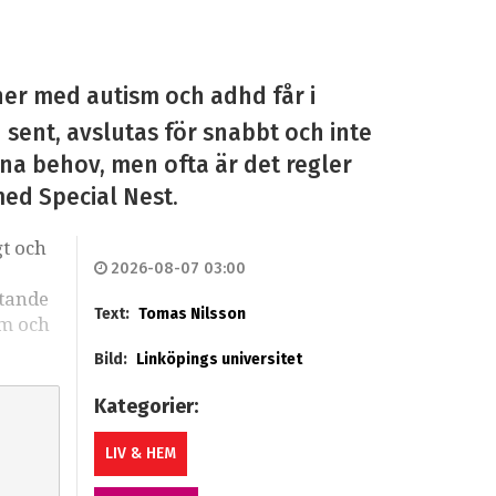
ner med autism och adhd får i
n sent, avslutas för snabbt och inte
sina behov, men ofta är det regler
med Special Nest.
gt och
2026-08-07 03:00
stande
Text:
Tomas Nilsson
sm och
Bild:
Linköpings universitet
Kategorier:
LIV & HEM