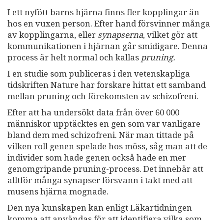
I ett nyfött barns hjärna finns fler kopplingar än
hos en vuxen person. Efter hand försvinner många
av kopplingarna, eller
synapserna
, vilket gör att
kommunikationen i hjärnan går smidigare. Denna
process är helt normal och kallas
pruning.
I en studie som publiceras i den vetenskapliga
tidskriften Nature har forskare hittat ett samband
mellan pruning och förekomsten av schizofreni.
Efter att ha undersökt data från över 60 000
människor upptäcktes en gen som var vanligare
bland dem med schizofreni. När man tittade på
vilken roll genen spelade hos möss, såg man att de
individer som hade genen också hade en mer
genomgripande pruning-process. Det innebär att
alltför många synapser försvann i takt med att
musens hjärna mognade.
Den nya kunskapen kan enligt Läkartidningen
komma att användas för att identifiera vilka som