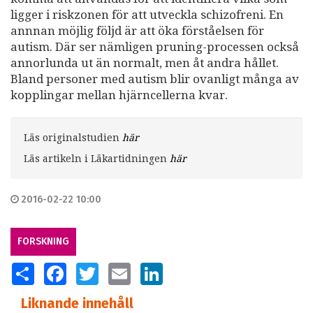
ligger i riskzonen för att utveckla schizofreni. En
annnan möjlig följd är att öka förståelsen för
autism. Där ser nämligen pruning-processen också
annorlunda ut än normalt, men åt andra hållet.
Bland personer med autism blir ovanligt många av
kopplingar mellan hjärncellerna kvar.
Läs originalstudien
här
Läs artikeln i Läkartidningen
här
2016-02-22 10:00
FORSKNING
SHARE
FACEBOOK
TWITTER
EMAIL
LINKEDIN
Liknande innehåll