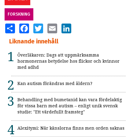
FORSKNING
SHARE
FACEBOOK
TWITTER
EMAIL
LINKEDIN
Liknande innehåll
Överläkaren: Dags att uppmärksamma
hormonernas betydelse hos flickor och kvinnor
med adhd
Kan autism förändras med åldern?
Behandling med bumetanid kan vara fördelaktig
för vissa barn med autism – enligt unik svensk
studie: "Ett värdefullt framsteg"
Alexitymi: När känslorna finns men orden saknas