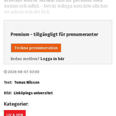
autism och adhd. – Det är många som inte alls har
ett arbete och det är h
Premium - tillgängligt för prenumeranter
Teckna prenumeration
Redan medlem?
Logga in här
2026-08-07 03:00
Text:
Tomas Nilsson
Bild:
Linköpings universitet
Kategorier:
LIV & HEM