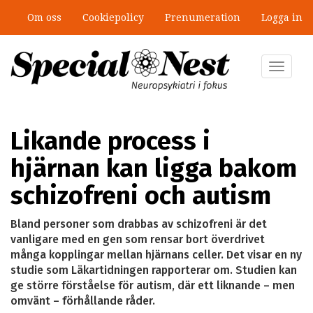
Hoppa
Om oss
Cookiepolicy
Prenumeration
Logga in
till
”Jobbet gick bra – just därför togs
huvudinnehåll
stödet bort”
Toggle
navigat
Likande process i
hjärnan kan ligga bakom
schizofreni och autism
Bland personer som drabbas av schizofreni är det
vanligare med en gen som rensar bort överdrivet
många kopplingar mellan hjärnans celler. Det visar en ny
studie som Läkartidningen rapporterar om. Studien kan
ge större förståelse för autism, där ett liknande – men
omvänt – förhållande råder.