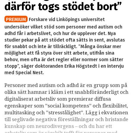
därför togs stödet bort”
PREMIUM
Forskare vid Linköpings universitet
undersöker vilket stöd som personer med autism och
adhd får i arbetslivet, och hur de upplever det. Nya
studier pekar på att stödet ofta sätts in sent, avslutas
för snabbt och inte är tillräckligt. ”Många önskar mer
möjlighet att få styra över sitt arbete, utifrån sina
behov, men ofta är det regler eller normer som sätter
stopp”, säger doktoranden Erika Högstedt i en intervju
med Special Nest.
Personer med autism och adhd är en grupp som på
olika sätt hamnar i kläm i ett snabbföränderligt och
digitaliserat arbetsliv som premierar diffusa
egenskaper som ”social kompetens” och flexibilitet,
multitasking och ”stresstålighet”. Lägg i ekvationen
till seglivade negativa föreställningar och bristande
kunskap om neurodivergens – och du har ett
arbetsliv som är särskilt tufft för personer med