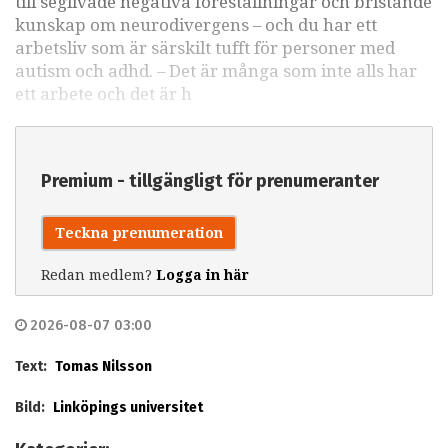
till seglivade negativa föreställningar och bristande
kunskap om neurodivergens – och du har ett
arbetsliv som är särskilt tufft för personer med
autism och adhd. – Det är många som inte alls har
ett arbete och det är h
Premium - tillgängligt för prenumeranter
Teckna prenumeration
Redan medlem?
Logga in här
2026-08-07 03:00
Text:
Tomas Nilsson
Bild:
Linköpings universitet