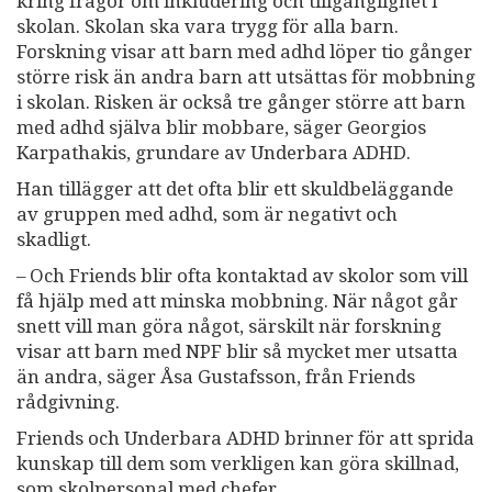
kring frågor om inkludering och tillgänglighet i
skolan. Skolan ska vara trygg för alla barn.
Forskning visar att barn med adhd löper tio gånger
större risk än andra barn att utsättas för mobbning
i skolan. Risken är också tre gånger större att barn
med adhd själva blir mobbare, säger Georgios
Karpathakis, grundare av Underbara ADHD.
Han tillägger att det ofta blir ett skuldbeläggande
av gruppen med adhd, som är negativt och
skadligt.
– Och Friends blir ofta kontaktad av skolor som vill
få hjälp med att minska mobbning. När något går
snett vill man göra något, särskilt när forskning
visar att barn med NPF blir så mycket mer utsatta
än andra, säger Åsa Gustafsson, från Friends
rådgivning.
Friends och Underbara ADHD brinner för att sprida
kunskap till dem som verkligen kan göra skillnad,
som skolpersonal med chefer.