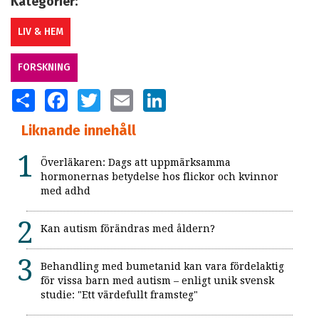
Kategorier:
LIV & HEM
FORSKNING
SHARE
FACEBOOK
TWITTER
EMAIL
LINKEDIN
Liknande innehåll
Överläkaren: Dags att uppmärksamma
hormonernas betydelse hos flickor och kvinnor
med adhd
Kan autism förändras med åldern?
Behandling med bumetanid kan vara fördelaktig
för vissa barn med autism – enligt unik svensk
studie: "Ett värdefullt framsteg"