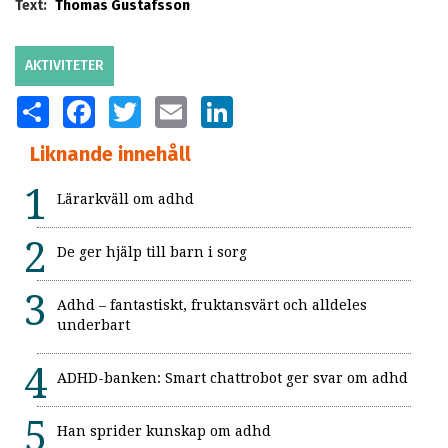
Text:
Thomas Gustafsson
AKTIVITETER
SHARE
FACEBOOK
TWITTER
EMAIL
LINKEDIN
Liknande innehåll
Lärarkväll om adhd
De ger hjälp till barn i sorg
Adhd – fantastiskt, fruktansvärt och alldeles
underbart
ADHD-banken: Smart chattrobot ger svar om adhd
Han sprider kunskap om adhd