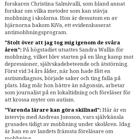
forskaren Christina Salmivalli, som bland annat
forskar om vilka metoder som kan stävja
mobbning i skolorna. Hon är dessutom en av
hjärnorna bakom KiVa, ett evidensbaserat
antimobbningsprogram.
”Stolt över att jag tog mig igenom de svåra
åren”:
På högstadiet utsattes Sandra Wallin för
mobbning, vilket blev starten på en lång kamp mot
depressioner, självskadebeteende och ätstörning.
Först vid 34 års ålder, när hon hade fått en
autismdiagnos, började saker och ting falla på
plats. Idag mår hon bättre än någonsin, arbetar
som journalist på en lokaltidning och föreläser för
att krossa myter om autism.
”Varenda lärare kan göra skillnad”:
Här är en
intervju med Andreas Jonsson, vars självkänsla
grusades tidigt av mobbning under skolåren. Idag
är han en av landets främsta föreläsare om
mobbning.