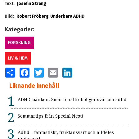
Text:
Josefin Strang
Bild:
Robert Fröberg
Underbara ADHD
Kategorier:
FORSKNING
LIV & HEM
SHARE
FACEBOOK
TWITTER
EMAIL
LINKEDIN
Liknande innehåll
ADHD-banken: Smart chattrobot ger svar om adhd
Sommartips från Special Nest!
Adhd – fantastiskt, fruktansvärt och alldeles
underbart