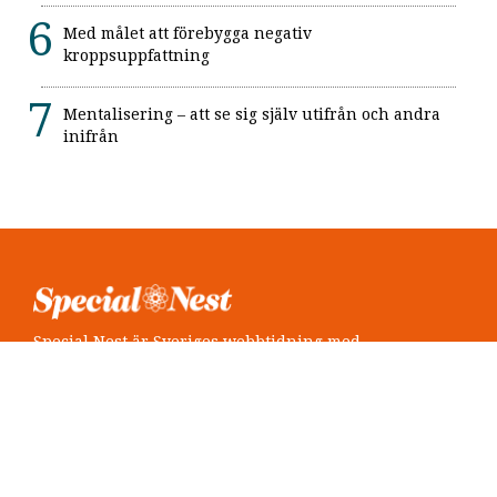
Med målet att förebygga negativ
kroppsuppfattning
Mentalisering – att se sig själv utifrån och andra
inifrån
Special Nest är Sveriges webbtidning med
neuropsykiatri i fokus.
Följ oss
Twitter @SpecialNest
Facebook Special Nest