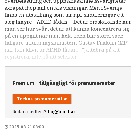
överbelastning och uppmärksamhetssvårigheter
skrapat ihop miljontals visningar. Men i Sverige
finns en utställning som tar npf-simuleringar ett
steg längre – ADHD-lådan. – Det är omskakande när
man ser hur svårt det är att kunna koncentrera sig
på en uppgift när man hela tiden blir störd, sade
tidigare utbildningsministern Gustav Fridolin (MP)
när han klivit ur ADHD-lådan. ”Jättebra på att
registrera, inte på att selekter
Premium - tillgängligt för prenumeranter
Teckna prenumeration
Redan medlem?
Logga in här
2025-03-21 03:00