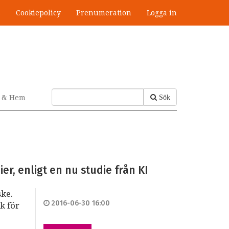
s
Cookiepolicy
Prenumeration
Logga in
v & Hem
Sök
er, enligt en nu studie från KI
ske.
2016-06-30 16:00
k för