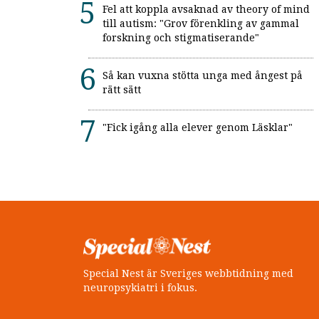
Fel att koppla avsaknad av theory of mind
till autism: "Grov förenkling av gammal
forskning och stigmatiserande"
Så kan vuxna stötta unga med ångest på
rätt sätt
"Fick igång alla elever genom Läsklar"
Special Nest är Sveriges webbtidning med
neuropsykiatri i fokus.