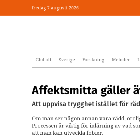
Hoppa
fredag 7 augusti 2026
till
huvudinnehåll
Globalt
Sverige
Forskning
Metoder
L
Affektsmitta gäller ä
Att uppvisa trygghet istället för rä
Om man ser någon annan vara rädd, orolig e
Processen är viktig för inlärning av vad so
att man kan utveckla fobier.