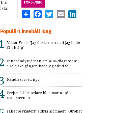
n här
FORSKNING
dsla.
SHARE
FACEBOOK
TWITTER
EMAIL
LINKEDIN
Populärt innehåll idag
Viktor Frisk: "Jag önskar bara att jag hade
fått hjälp"
Innebandystjärnan om ADD-diagnosen:
"Hela skolgången hade jag alltid fel"
Kändisar med npf
Frejas skådespelare blommar ut på
teaterscenen
Fallet psykiatern aldrig glömmer: "Otroligt