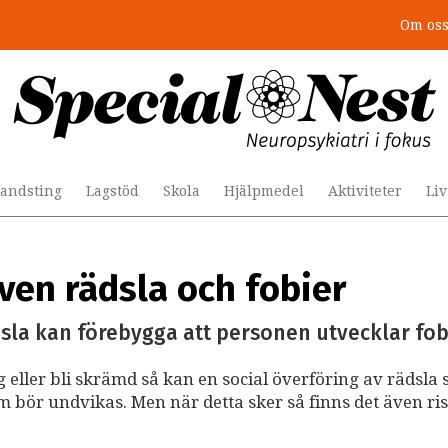
Om os
andsting
Lagstöd
Skola
Hjälpmedel
Aktiviteter
Li
ven rädsla och fobier
dsla kan förebygga att personen utvecklar fobi
ller bli skrämd så kan en social överföring av rädsla 
m bör undvikas. Men när detta sker så finns det även ris