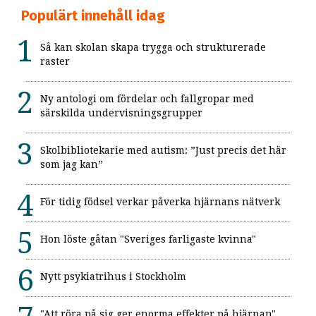
Populärt innehåll idag
Så kan skolan skapa trygga och strukturerade
raster
Ny antologi om fördelar och fallgropar med
särskilda undervisningsgrupper
Skolbibliotekarie med autism: ”Just precis det här
som jag kan”
För tidig födsel verkar påverka hjärnans nätverk
Hon löste gåtan "Sveriges farligaste kvinna"
Nytt psykiatrihus i Stockholm
"Att röra på sig ger enorma effekter på hjärnan"