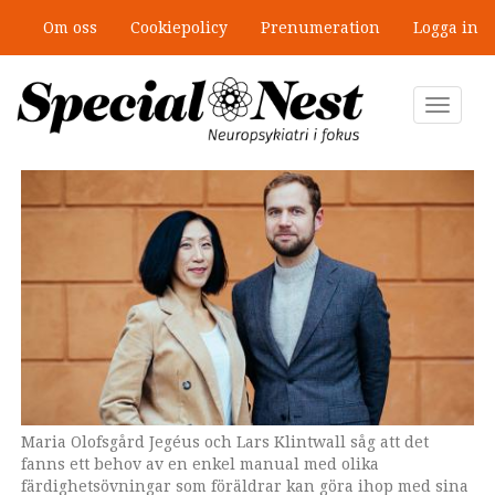
Hoppa
Om oss
Cookiepolicy
Prenumeration
Logga in
till
”Jobbet gick bra – just därför togs
huvudinnehåll
stödet bort”
Toggle
navigat
Maria Olofsgård Jegéus och Lars Klintwall såg att det
Genrebild. Barnen på bilden har ingen koppling till
fanns ett behov av en enkel manual med olika
innehållet i texten.
färdighetsövningar som föräldrar kan göra ihop med sina