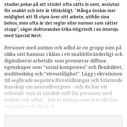
studier pekar på att stödet ofta sätts in sent, avslutas
för snabbt och inte är tillräckligt. ”Många önskar mer
möjlighet att få styra över sitt arbete, utifrån sina
behov, men ofta är det regler eller normer som sätter
stopp”, säger doktoranden Erika Högstedt i en intervju
med Special Nest.
Personer med autism och adhd är en grupp som på
olika sätt hamnar i kläm i ett snabbföränderligt och
digitaliserat arbetsliv som premierar diffusa
egenskaper som ”social kompetens” och flexibilitet,
multitasking och ”stresstålighet”. Lägg i ekvationen
till seglivade negativa föreställningar och bristande
kunskap om neurodivergens – och du har ett
arbetsliv som är särskilt tufft för personer med
autism och adhd. – Det är många som inte alls har
ett arbete och det är h