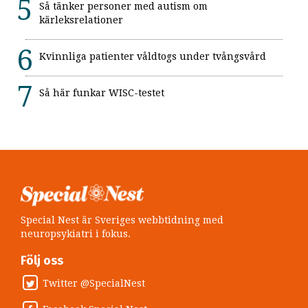
Så tänker personer med autism om
kärleksrelationer
Kvinnliga patienter våldtogs under tvångsvård
Så här funkar WISC-testet
Special Nest är Sveriges webbtidning med
neuropsykiatri i fokus.
Följ oss
Twitter @SpecialNest