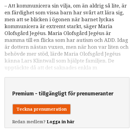
– Att kommunicera sin vilja, om än aldrig så lite, är
en färdighet som vissa barn har svårt att lära sig,
men att se blicken i ögonen när barnet lyckas
kommunicera är extremt starkt, säger Maria
Olofsgård Jegéus. Maria Olofsgård Jegéus är
mamma till en flicka som har autism och ADD. Idag
är dottern nästan vuxen, men när hon var liten och
behövde mer stöd, lärde Maria Olofsgård Jegéus
känna Lars Klintwall som hjälpte familjen. De
upptäckte då att det saknades enkla m
Premium - tillgängligt för prenumeranter
Teckna prenumeration
Redan medlem?
Logga in här