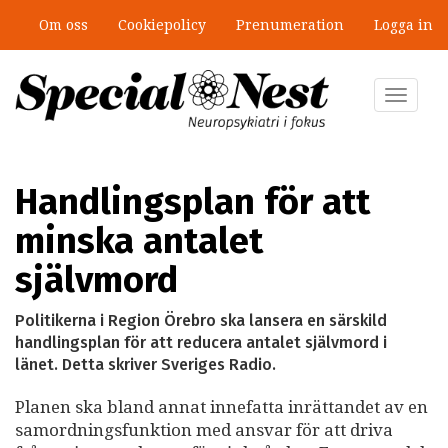
Hoppa
Om oss
Cookiepolicy
Prenumeration
Logga in
till
”Jobbet gick bra – just därför togs
huvudinnehåll
stödet bort”
Toggle
navigat
Handlingsplan för att
minska antalet
självmord
Politikerna i Region Örebro ska lansera en särskild
handlingsplan för att reducera antalet självmord i
länet. Detta skriver Sveriges Radio.
Planen ska bland annat innefatta inrättandet av en
samordningsfunktion med ansvar för att driva