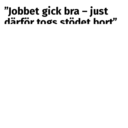
”Jobbet gick bra – just
därför togs stödet bort”
PREMIUM
Forskare vid Linköpings universitet
undersöker vilket stöd som personer med autism och
adhd får i arbetslivet, och hur de upplever det. Nya
studier pekar på att stödet ofta sätts in sent, avslutas
för snabbt och inte är tillräckligt. ”Många önskar mer
möjlighet att få styra över sitt arbete, utifrån sina
behov, men ofta är det regler eller normer som sätter
stopp”, säger doktoranden Erika Högstedt i en intervju
med Special Nest.
Personer med autism och adhd är en grupp som på
olika sätt hamnar i kläm i ett snabbföränderligt och
digitaliserat arbetsliv som premierar diffusa
egenskaper som ”social kompetens” och flexibilitet,
multitasking och ”stresstålighet”. Lägg i ekvationen