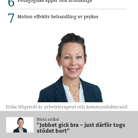
Pedagogiska appar ofta bristfälliga
Motion effektiv behandling av psykos
Erika Högstedt är arbetsterapeut och kommundoktorand
vid Linköpings universitet.
Nästa artikel
”Jobbet gick bra – just därför togs
”Jobbet gick bra – just
stödet bort”