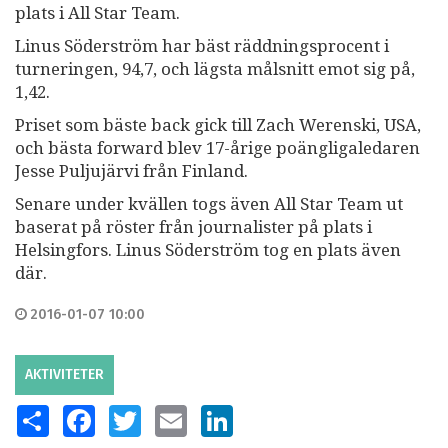
plats i All Star Team.
Linus Söderström har bäst räddningsprocent i
turneringen, 94,7, och lägsta målsnitt emot sig på,
1,42.
Priset som bäste back gick till Zach Werenski, USA,
och bästa forward blev 17-årige poängligaledaren
Jesse Puljujärvi från Finland.
Senare under kvällen togs även All Star Team ut
baserat på röster från journalister på plats i
Helsingfors. Linus Söderström tog en plats även
där.
2016-01-07 10:00
AKTIVITETER
SHARE
FACEBOOK
TWITTER
EMAIL
LINKEDIN