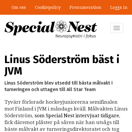
Hoppa
Om oss
Cookiepolicy
Prenumeration
Logga in
till
huvudinnehåll
Toggle
navigat
Linus Söderström bäst i
JVM
Linus Söderström blev utsedd till bästa målvakt i
turneringen och uttagen till All Star Team
Tyvärr förlorade hockeyjuniorerna semifinalen
mot Finland i JVM i måndags kväll. Målvakten Linus
Söderström,
som Special Nest intervjuat tidigare
,
fick däremot plåster på såren när han utsågs till
bäste målvakt av turneringsdirektoratet och tog