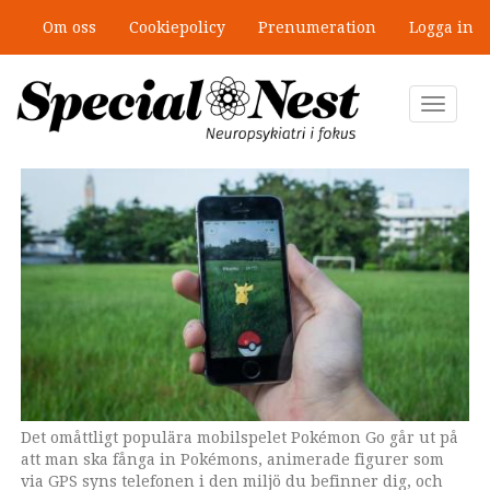
Hoppa
Om oss
Cookiepolicy
Prenumeration
Logga in
till
”Jobbet gick bra – just därför togs
huvudinnehåll
stödet bort”
Toggle
navigat
Det omåttligt populära mobilspelet Pokémon Go går ut på
Vi vet alla att vi borde vara ute mer och röra på oss så jag
att man ska fånga in Pokémons, animerade figurer som
tror hela familjen såg sin chans här att förena nytta med
via GPS syns telefonen i den miljö du befinner dig, och
nöje, säger Malin Nilsson.