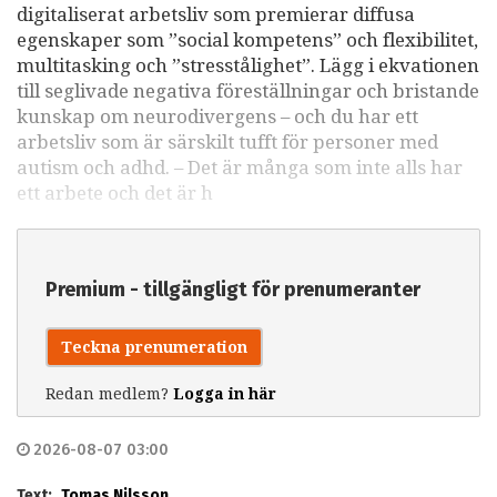
digitaliserat arbetsliv som premierar diffusa
egenskaper som ”social kompetens” och flexibilitet,
multitasking och ”stresstålighet”. Lägg i ekvationen
till seglivade negativa föreställningar och bristande
kunskap om neurodivergens – och du har ett
arbetsliv som är särskilt tufft för personer med
autism och adhd. – Det är många som inte alls har
ett arbete och det är h
Premium - tillgängligt för prenumeranter
Teckna prenumeration
Redan medlem?
Logga in här
2026-08-07 03:00
Text:
Tomas Nilsson