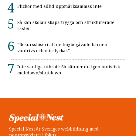
Flickor med adhd uppmärksammas inte
Så kan skolan skapa trygga och strukturerade
raster
”Resursslöseri att de högbegåvade barnen
vantrivs och misslyckas”
Inte vanliga utbrott: Så känner du igen autistisk
meltdown/shutdown
Special Nest är Sveriges webbtidning med
neuropsykiatri i fokus.