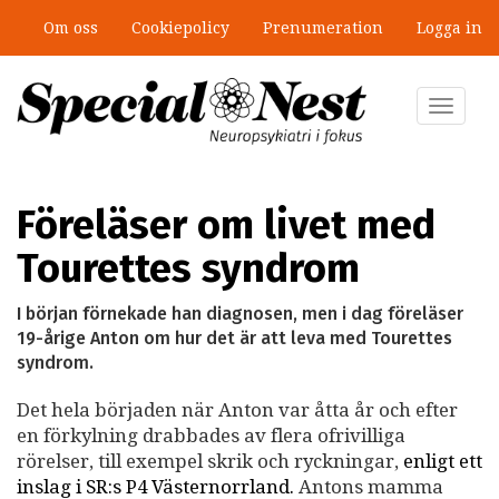
Hoppa
Om oss
Cookiepolicy
Prenumeration
Logga in
till
huvudinnehåll
Toggle
navigat
Föreläser om livet med
Tourettes syndrom
I början förnekade han diagnosen, men i dag föreläser
19-årige Anton om hur det är att leva med Tourettes
syndrom.
Det hela börjaden när Anton var åtta år och efter
en förkylning drabbades av flera ofrivilliga
rörelser, till exempel skrik och ryckningar,
enligt ett
inslag i SR:s P4 Västernorrland.
Antons mamma