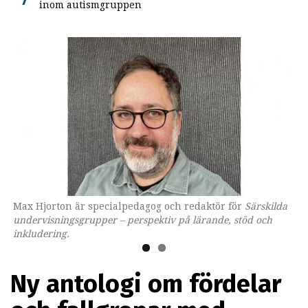
inom autismgruppen
Max Hjorton är specialpedagog och redaktör för
Omslaget till boken som ges ut av Lärarförlaget.
Särskilda
undervisningsgrupper – perspektiv på lärande, stöd och
inkludering.
Ny antologi om fördelar