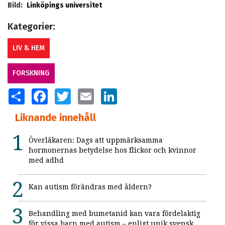
Bild:
Linköpings universitet
Kategorier:
LIV & HEM
FORSKNING
SHARE
FACEBOOK
TWITTER
EMAIL
LINKEDIN
Liknande innehåll
Överläkaren: Dags att uppmärksamma
hormonernas betydelse hos flickor och kvinnor
med adhd
Kan autism förändras med åldern?
Behandling med bumetanid kan vara fördelaktig
för vissa barn med autism – enligt unik svensk