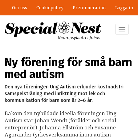
Hoppa
Om oss
Cookiepolicy
Prenumeration
Logga in
till
”Jobbet gick bra – just därför togs
huvudinnehåll
stödet bort”
Toggle
navigat
Ny förening för små barn
med autism
Den nya föreningen Ung Autism erbjuder kostnadsfri
samspelsträning med inriktning mot lek och
kommunikation för barn som är 2–6 år.
Bakom den nybildade ideella föreningen Ung
Autism står Johan Wendt (förälder och social
entreprenör), Johanna Ellström och Susanne
Agorander (yrkesverksamma inom autism-