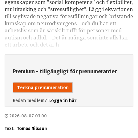
egenskaper som ”social kompetens” och flexibilitet,
multitasking och ”stresstålighet”. Lägg i ekvationen
till seglivade negativa föreställningar och bristande
kunskap om neurodivergens – och du har ett
arbetsliv som är särskilt tufft för personer med
autism och adhd. – Det är många som inte alls har
ett arbete och det är h
Premium - tillgängligt för prenumeranter
Teckna prenumeration
Redan medlem?
Logga in här
2026-08-07 03:00
Text:
Tomas Nilsson