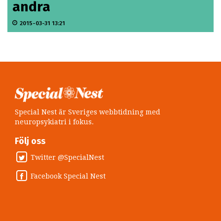
andra
2015-03-31 13:21
Special Nest är Sveriges webbtidning med
neuropsykiatri i fokus.
Följ oss
Twitter @SpecialNest
Facebook Special Nest