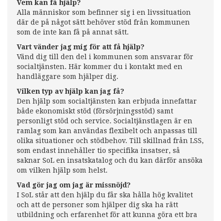
Vem kan få hjälp?
Alla människor som befinner sig i en livssituation
där de på något sätt behöver stöd från kommunen
som de inte kan få på annat sätt.
Vart vänder jag mig för att få hjälp?
Vänd dig till den del i kommunen som ansvarar för
socialtjänsten. Här kommer du i kontakt med en
handläggare som hjälper dig.
Vilken typ av hjälp kan jag få?
Den hjälp som socialtjänsten kan erbjuda innefattar
både ekonomiskt stöd (försörjningsstöd) samt
personligt stöd och service. Socialtjänstlagen är en
ramlag som kan användas flexibelt och anpassas till
olika situationer och stödbehov. Till skillnad från LSS,
som endast innehåller tio specifika insatser, så
saknar SoL en insatskatalog och du kan därför ansöka
om vilken hjälp som helst.
Vad gör jag om jag är missnöjd?
I SoL står att den hjälp du får ska hålla hög kvalitet
och att de personer som hjälper dig ska ha rätt
utbildning och erfarenhet för att kunna göra ett bra