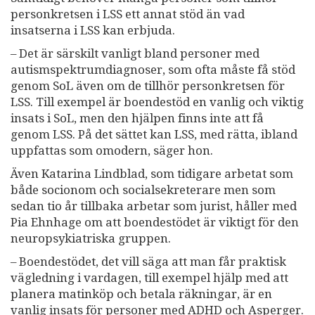
personkretsen i LSS ett annat stöd än vad
insatserna i LSS kan erbjuda.
– Det är särskilt vanligt bland personer med
autismspektrumdiagnoser, som ofta måste få stöd
genom SoL även om de tillhör personkretsen för
LSS. Till exempel är boendestöd en vanlig och viktig
insats i SoL, men den hjälpen finns inte att få
genom LSS. På det sättet kan LSS, med rätta, ibland
uppfattas som omodern, säger hon.
Även Katarina Lindblad, som tidigare arbetat som
både socionom och socialsekreterare men som
sedan tio år tillbaka arbetar som jurist, håller med
Pia Ehnhage om att boendestödet är viktigt för den
neuropsykiatriska gruppen.
– Boendestödet, det vill säga att man får praktisk
vägledning i vardagen, till exempel hjälp med att
planera matinköp och betala räkningar, är en
vanlig insats för personer med ADHD och Asperger.