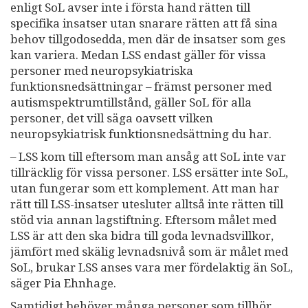
enligt SoL avser inte i första hand rätten till
specifika insatser utan snarare rätten att få sina
behov tillgodosedda, men där de insatser som ges
kan variera. Medan LSS endast gäller för vissa
personer med neuropsykiatriska
funktionsnedsättningar – främst personer med
autismspektrumtillstånd, gäller SoL för alla
personer, det vill säga oavsett vilken
neuropsykiatrisk funktionsnedsättning du har.
– LSS kom till eftersom man ansåg att SoL inte var
tillräcklig för vissa personer. LSS ersätter inte SoL,
utan fungerar som ett komplement. Att man har
rätt till LSS-insatser utesluter alltså inte rätten till
stöd via annan lagstiftning. Eftersom målet med
LSS är att den ska bidra till goda levnadsvillkor,
jämfört med skälig levnadsnivå som är målet med
SoL, brukar LSS anses vara mer fördelaktig än SoL,
säger Pia Ehnhage.
Samtidigt behöver många personer som tillhör