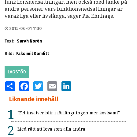
funktionsnedsättningar, men också med tanke på
andra personer vars funktionsnedsättningar är
varaktiga eller livslånga, säger Pia Ehnhage.
2015-06-01 11:10
Text:
Sarah Norén
Bild:
Faksimil Komlitt
LAGSTÖD
SHARE
FACEBOOK
TWITTER
EMAIL
LINKEDIN
Liknande innehåll
"Fel insatser blir i förlängningen mer kostsamt"
Med rätt att leva som alla andra