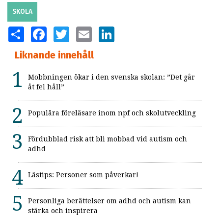
SKOLA
SHARE
FACEBOOK
TWITTER
EMAIL
LINKEDIN
Liknande innehåll
Mobbningen ökar i den svenska skolan: ”Det går
åt fel håll”
Populära föreläsare inom npf och skolutveckling
Fördubblad risk att bli mobbad vid autism och
adhd
Lästips: Personer som påverkar!
Personliga berättelser om adhd och autism kan
stärka och inspirera