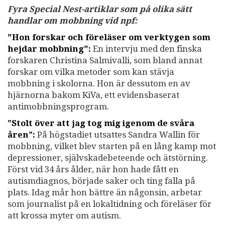
Fyra Special Nest-artiklar som på olika sätt
handlar om mobbning vid npf:
"Hon forskar och föreläser om verktygen som
hejdar mobbning":
En intervju med den finska
forskaren Christina Salmivalli, som bland annat
forskar om vilka metoder som kan stävja
mobbning i skolorna. Hon är dessutom en av
hjärnorna bakom KiVa, ett evidensbaserat
antimobbningsprogram.
”Stolt över att jag tog mig igenom de svåra
åren”:
På högstadiet utsattes Sandra Wallin för
mobbning, vilket blev starten på en lång kamp mot
depressioner, självskadebeteende och ätstörning.
Först vid 34 års ålder, när hon hade fått en
autismdiagnos, började saker och ting falla på
plats. Idag mår hon bättre än någonsin, arbetar
som journalist på en lokaltidning och föreläser för
att krossa myter om autism.