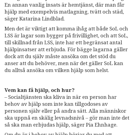
En annan vanlig insats är hemtjänst, där man får
hjälp med exempelvis matlagning, tvätt och städ,
säger Katarina Lindblad.
Men det är viktigt att komma ihåg att både SoL och
LSS är lagar som bygger på frivillighet, och att SoL,
till skillnad från LSS, inte har ett begränsat antal
hjälpinsatser att erbjuda. För bägge lagarna gäller
dock att du själv måste ansöka om det stöd du
anser att du behöver, men när det gäller SoL kan
du alltså ansöka om vilken hjälp som helst.
Vem kan få hjälp, och hur?
– Socialtjänsten ska kliva in när en person har
behov av hjälp som inte kan tillgodoses av
personen själv eller på andra sätt. Alla människor
ska uppnå en skälig levnadsnivå – gör man inte det
så ska man erbjudas hjälp, säger Pia Ehnhage.
Om du är i behov av hjälp börjar du med att