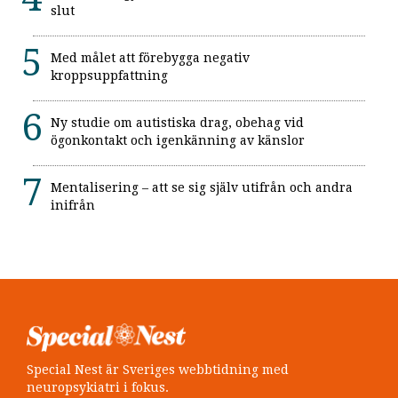
slut
Med målet att förebygga negativ
kroppsuppfattning
Ny studie om autistiska drag, obehag vid
ögonkontakt och igenkänning av känslor
Mentalisering – att se sig själv utifrån och andra
inifrån
Special Nest är Sveriges webbtidning med
neuropsykiatri i fokus.