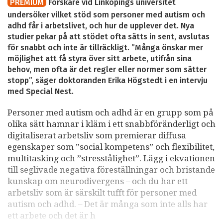
PREMIUM
Forskare vid Linköpings universitet
undersöker vilket stöd som personer med autism och
adhd får i arbetslivet, och hur de upplever det. Nya
studier pekar på att stödet ofta sätts in sent, avslutas
för snabbt och inte är tillräckligt. ”Många önskar mer
möjlighet att få styra över sitt arbete, utifrån sina
behov, men ofta är det regler eller normer som sätter
stopp”, säger doktoranden Erika Högstedt i en intervju
med Special Nest.
Personer med autism och adhd är en grupp som på
olika sätt hamnar i kläm i ett snabbföränderligt och
digitaliserat arbetsliv som premierar diffusa
egenskaper som ”social kompetens” och flexibilitet,
multitasking och ”stresstålighet”. Lägg i ekvationen
till seglivade negativa föreställningar och bristande
kunskap om neurodivergens – och du har ett
arbetsliv som är särskilt tufft för personer med
autism och adhd. – Det är många som inte alls har
ett arbete och det är h