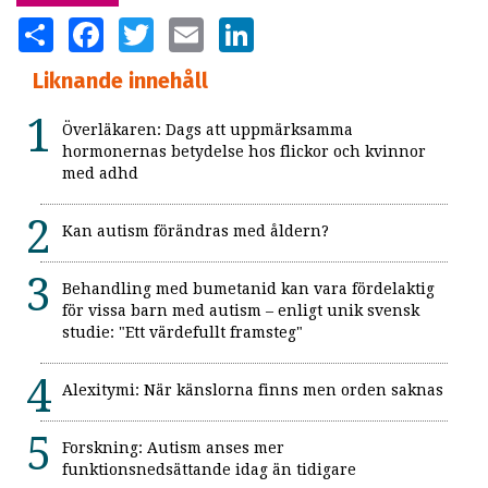
SHARE
FACEBOOK
TWITTER
EMAIL
LINKEDIN
Liknande innehåll
Överläkaren: Dags att uppmärksamma
hormonernas betydelse hos flickor och kvinnor
med adhd
Kan autism förändras med åldern?
Behandling med bumetanid kan vara fördelaktig
för vissa barn med autism – enligt unik svensk
studie: "Ett värdefullt framsteg"
Alexitymi: När känslorna finns men orden saknas
Forskning: Autism anses mer
funktionsnedsättande idag än tidigare