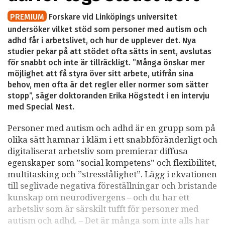
PREMIUM
Forskare vid Linköpings universitet
undersöker vilket stöd som personer med autism och
adhd får i arbetslivet, och hur de upplever det. Nya
studier pekar på att stödet ofta sätts in sent, avslutas
för snabbt och inte är tillräckligt. ”Många önskar mer
möjlighet att få styra över sitt arbete, utifrån sina
behov, men ofta är det regler eller normer som sätter
stopp”, säger doktoranden Erika Högstedt i en intervju
med Special Nest.
Personer med autism och adhd är en grupp som på
olika sätt hamnar i kläm i ett snabbföränderligt och
digitaliserat arbetsliv som premierar diffusa
egenskaper som ”social kompetens” och flexibilitet,
multitasking och ”stresstålighet”. Lägg i ekvationen
till seglivade negativa föreställningar och bristande
kunskap om neurodivergens – och du har ett
arbetsliv som är särskilt tufft för personer med
autism och adhd. – Det är många som inte alls har