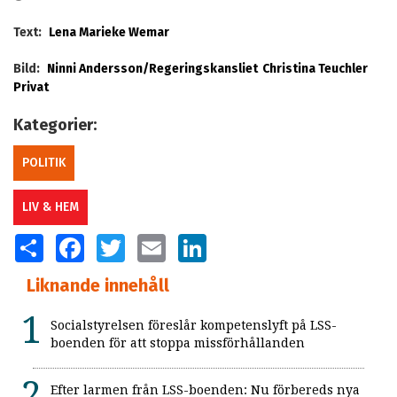
Text:
Lena Marieke Wemar
Bild:
Ninni Andersson/Regeringskansliet
Christina Teuchler
Privat
Kategorier:
POLITIK
LIV & HEM
SHARE
FACEBOOK
TWITTER
EMAIL
LINKEDIN
Liknande innehåll
Socialstyrelsen föreslår kompetenslyft på LSS-
boenden för att stoppa missförhållanden
Efter larmen från LSS-boenden: Nu förbereds nya