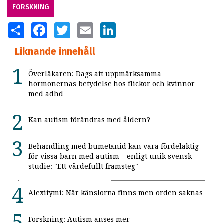
FORSKNING
SHARE
FACEBOOK
TWITTER
EMAIL
LINKEDIN
Liknande innehåll
Överläkaren: Dags att uppmärksamma
hormonernas betydelse hos flickor och kvinnor
med adhd
Kan autism förändras med åldern?
Behandling med bumetanid kan vara fördelaktig
för vissa barn med autism – enligt unik svensk
studie: "Ett värdefullt framsteg"
Alexitymi: När känslorna finns men orden saknas
Forskning: Autism anses mer