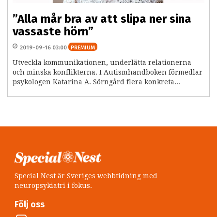
”Alla mår bra av att slipa ner sina
vassaste hörn”
2019-09-16 03:00
PREMIUM
Utveckla kommunikationen, underlätta relationerna
och minska konflikterna. I Autismhandboken förmedlar
psykologen Katarina A. Sörngård flera konkreta...
Special Nest är Sveriges webbtidning med
neuropsykiatri i fokus.
Följ oss