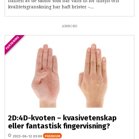
hälften av de skolor som har valts ut för tillsyn och
kvalitetsgranskning har haft brister –...
ANNONS
FORSKNING
2D:4D-kvoten – kvasivetenskap
eller fantastisk fingervisning?
2023-06-12 03:00
PREMIUM