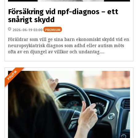
Försäkring vid npf-diagnos – ett
snårigt skydd
2026-06-19 03:00
PREMIUM
Föräldrar som vill ge sina barn ekonomiskt skydd vid en
neuropsykiatrisk diagnos som adhd eller autism möts
ofta av en djungel av villkor och undantag....
POLITIK