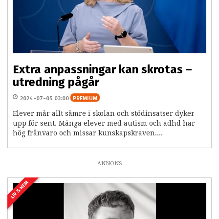
Extra anpassningar kan skrotas –
utredning pågår
2024-07-05 03:00
PREMIUM
Elever mår allt sämre i skolan och stödinsatser dyker
upp för sent. Många elever med autism och adhd har
hög frånvaro och missar kunskapskraven....
ANNONS
LIV & HEM