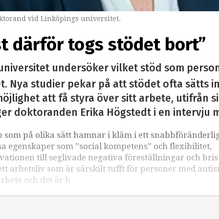
torand vid Linköpings universitet.
st därför togs stödet bort”
universitet undersöker vilket stöd som perso
. Nya studier pekar på att stödet ofta sätts i
öjlighet att få styra över sitt arbete, utifrån 
ger doktoranden Erika Högstedt i en intervju 
som på olika sätt hamnar i kläm i ett snabbföränderli
sa egenskaper som ”social kompetens” och flexibilitet,
kvationen till seglivade negativa föreställningar och bri
 arbetsliv som är särskilt tufft för personer med auti
arbete och det är h