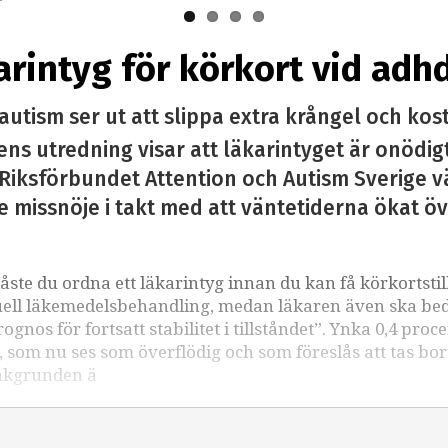
karintyg för körkort vid adh
tism ser ut att slippa extra krångel och kos
ens utredning visar att läkarintyget är onödig
Riksförbundet Attention och Autism Sverige vä
 missnöje i takt med att väntetiderna ökat över
te du ordna ett läkarintyg innan du kan få körkortstil
tuell läkemedelsbehandling, medan läkaren även ska b
os för fortsatt stabilitet i tillståndet”. Ynka 0,4 proce
som nu ses som överflödig och som föreslås att tas bor
 Bakgrunden ä