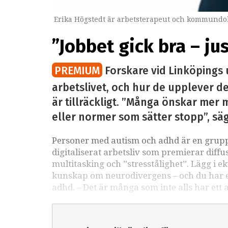
Erika Högstedt är arbetsterapeut och kommundok
”Jobbet gick bra – ju
PREMIUM
Forskare vid Linköpings 
arbetslivet, och hur de upplever det
är tillräckligt. ”Många önskar mer m
eller normer som sätter stopp”, sä
Personer med autism och adhd är en grupp 
digitaliserat arbetsliv som premierar diffu
multitasking och ”stresstålighet”. Lägg i e
kunskap om neurodivergens – och du har ett
adhd. – Det är många som inte alls har ett 