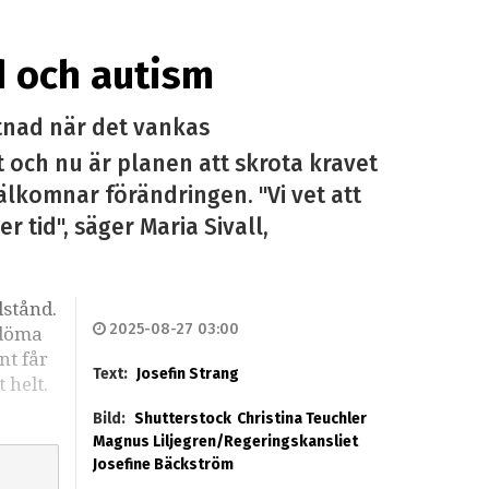
d och autism
tnad när det vankas
t och nu är planen att skrota kravet
lkomnar förändringen. "Vi vet att
 tid", säger Maria Sivall,
lstånd.
2025-08-27 03:00
edöma
nt får
Text:
Josefin Strang
t helt.
Bild:
Shutterstock
Christina Teuchler
Magnus Liljegren/Regeringskansliet
Josefine Bäckström