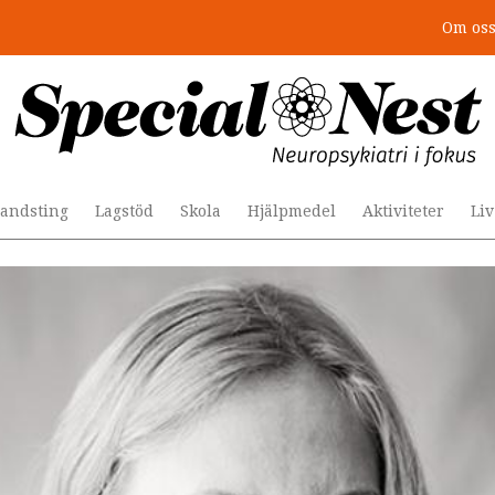
Om os
r togs stödet bort”
andsting
Lagstöd
Skola
Hjälpmedel
Aktiviteter
Li