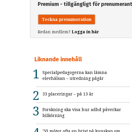
Premium - tillgängligt för prenumeran
Teckna prenumeration
Redan medlem?
Logga in här
Liknande innehåll
Specialpedagogerna kan lämna
elevhälsan – utredning pågår
33 placeringar – på 13 år
Forskning ska visa hur adhd påverkar
bilkörning
"Vi möter ofta en brist på kunskap om