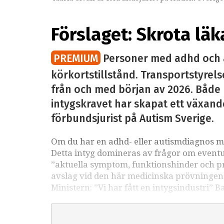
Förslaget: Skrota lä
PREMIUM
Personer med adhd och au
körkortstillstånd. Transportstyrels
från och med början av 2026. Både 
intygskravet har skapat ett växande
förbundsjurist på Autism Sverige.
Om du har en adhd- eller autismdiagnos mås
Detta intyg domineras av frågor om even
”aktuella symptom, funktionshinder och progn
avslag vid den här medicinska prövningen, 
Ministern: ”Vi har fått en intygsindustri”