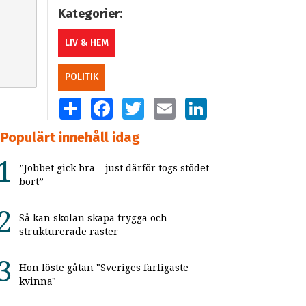
Kategorier:
LIV & HEM
POLITIK
SHARE
FACEBOOK
TWITTER
EMAIL
LINKEDIN
Populärt innehåll idag
”Jobbet gick bra – just därför togs stödet
bort”
Så kan skolan skapa trygga och
strukturerade raster
Hon löste gåtan "Sveriges farligaste
kvinna"