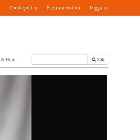
s
Cookiepolicy
Prenumeration
Logga in
v & Hem
Sök