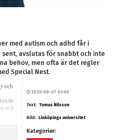
ner med autism och adhd får i
n sent, avslutas för snabbt och inte
sina behov, men ofta är det regler
med Special Nest.
gt och
2026-08-07 03:00
stande
Text:
Tomas Nilsson
sm och
Bild:
Linköpings universitet
Kategorier: