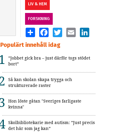
LIV & HEM
FORSKNING
SHARE
FACEBOOK
TWITTER
EMAIL
LINKEDIN
Populärt innehåll idag
”Jobbet gick bra – just därför togs stödet
bort”
Så kan skolan skapa trygga och
strukturerade raster
Hon löste gåtan "Sveriges farligaste
kvinna"
Skolbibliotekarie med autism: ”Just precis
det här som jag kan”