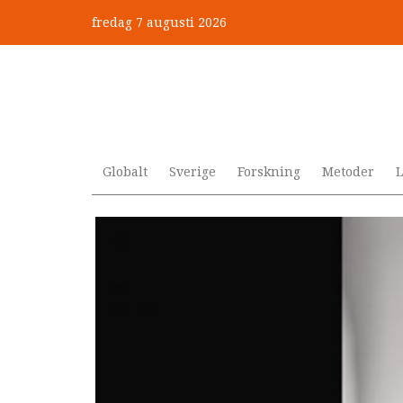
Hoppa
fredag 7 augusti 2026
till
”Jobbet gick bra – just därfö
huvudinnehåll
Globalt
Sverige
Forskning
Metoder
L