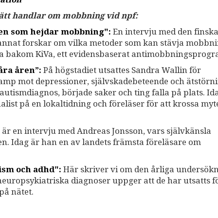
 sätt handlar om mobbning vid npf:
gen som hejdar mobbning":
En intervju med den finsk
 annat forskar om vilka metoder som kan stävja mobbni
na bakom KiVa, ett evidensbaserat antimobbningsprogr
åra åren”:
På högstadiet utsattes Sandra Wallin för
kamp mot depressioner, självskadebeteende och ätstörni
n autismdiagnos, började saker och ting falla på plats. I
list på en lokaltidning och föreläser för att krossa my
är en intervju med Andreas Jonsson, vars självkänsla
n. Idag är han en av landets främsta föreläsare om
tism och adhd":
Här skriver vi om den årliga undersök
uropsykiatriska diagnoser uppger att de har utsatts f
på nätet.