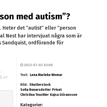
erson med autism”?
 Heter det ”autist” eller ”person
al Nest har intervjuat några som är
s Sandquist, ordförande för
r
2023-07-03 03:00
–
Text:
Lena Marieke Wemar
i av
Bild:
Shutterstock
Sofia Runarsdotter
Privat
Christina Teuchler
Kajsa Göransson
Kategorier: