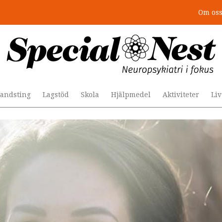
Om os
: 4 lästips
andsting
Lagstöd
Skola
Hjälpmedel
Aktiviteter
Li