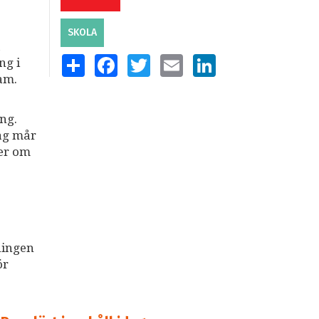
SKOLA
a
SHARE
FACEBOOK
TWITTER
EMAIL
LINKEDIN
ng i
am.
ng.
dag mår
ter om
ningen
ör