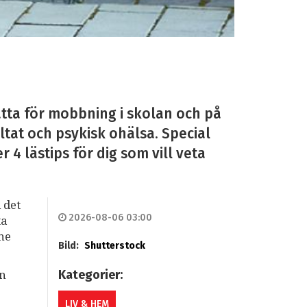
tta för mobbning i skolan och på
ltat och psykisk ohälsa. Special
4 lästips för dig som vill veta
 det
2026-08-06 03:00
ta
mne
Bild:
Shutterstock
Kategorier:
an
LIV & HEM