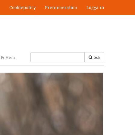
s
Cookiepolicy
Prenumeration
Logga in
v & Hem
Sök