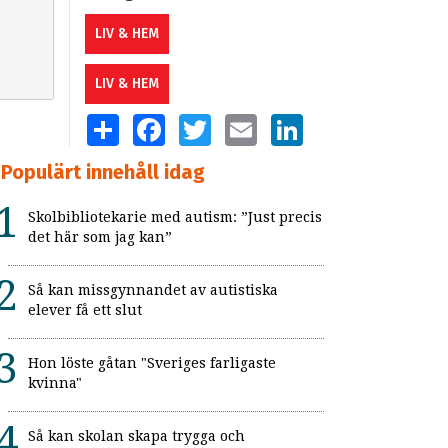
LIV & HEM
LIV & HEM
SHARE
FACEBOOK
TWITTER
EMAIL
LINKEDIN
Populärt innehåll idag
Skolbibliotekarie med autism: ”Just precis
det här som jag kan”
Så kan missgynnandet av autistiska
elever få ett slut
Hon löste gåtan "Sveriges farligaste
kvinna"
Så kan skolan skapa trygga och