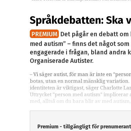
Språkdebatten: Ska v
PREMIUM
Det pågår en debatt om hu
med autism” – finns det något som ä
engagerade i frågan, bland andra k
Organiserade Autister.
– Vi säger autist, för man är inte en "pers
botas, utan en normal mänsklig variation. O
identiteten är viktigast, säger Charlotte La
Uttrycket "person med autism" implicerar 
med, alltså om du bara blir av med autism
Premium - tillgängligt för prenumeran