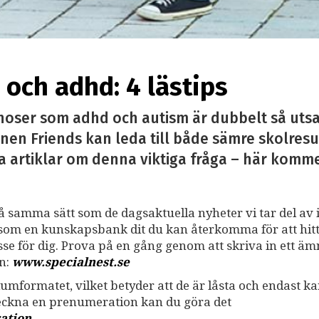
och adhd: 4 lästips
noser som adhd och autism är dubbelt så utsa
nen Friends kan leda till både sämre skolresu
a artiklar om denna viktiga fråga – här kommer 
på samma sätt som de dagsaktuella nyheter vi tar del av i
ss som en kunskapsbank dit du kan återkomma för att hit
resse för dig. Prova på en gång genom att skriva in ett ä
an:
www.specialnest.se
umformatet, vilket betyder att de är låsta och endast k
teckna en prenumeration kan du göra det
ation