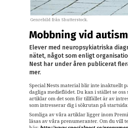
Genrebild från Shutterstock.
Mobbning vid autism 
Elever med neuropsykiatriska diag
nätet, något som enligt organisatio
Nest har under åren publicerat fler
mer.
Special Nests material blir inte inaktuellt 
dagliga medieflödet. Du kan i stället se o
artiklar om det som för tillfället är av int
som intresserar dig i sökrutan på startsid
Somliga av våra artiklar ligger inom Premi
läsas av våra prenumeranter. Om du vill 
här:
http://www.specialnest.se
/prenumer