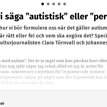
i säga ”autistisk” eller ”p
r vi bör formulera oss när det gäller autism.
r rätt eller fel och vem ska avgöra det? Speci
ulturjournalisten Clara Törnvall och Johanne
on med autism". Det är ju inget som kan plockas bort elle
m mig själv säger jag också alltid att jag är autist för
rsson, sekreterare i styrelsen för Organiserade Autister. 
att personen släpar på något som den hypotetiskt kan bl
, så kan du vara den du egen
ter