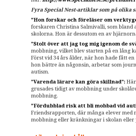
Fyra Special Nest-artiklar som på olika
"Hon forskar och föreläser om verkty
forskaren Christina Salmivalli, som bland
skolorna. Hon är dessutom en av hjärnor
”Stolt över att jag tog mig igenom de sv
mobbning, vilket blev starten på en lång 
Först vid 34 års ålder, när hon hade fått e
hon bättre än någonsin, arbetar som journa
autism.
”Varenda lärare kan göra skillnad”:
Här 
grusades tidigt av mobbning under skolåre
mobbning.
"Fördubblad risk att bli mobbad vid au
Friendsrapporten, där många elever med ne
mobbning eller kränkningar i skolan eller 