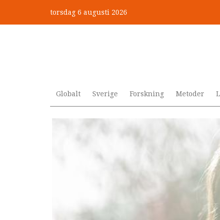
Hoppa
torsdag 6 augusti 2026
till
Mobbning vid autism och adhd
huvudinnehåll
Globalt
Sverige
Forskning
Metoder
L