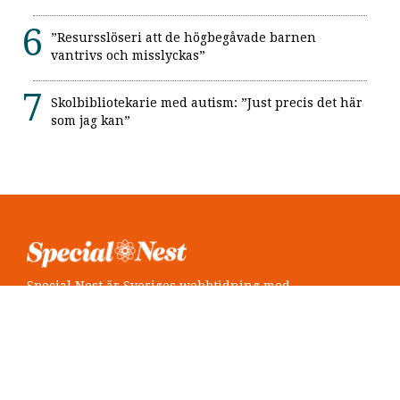
”Resursslöseri att de högbegåvade barnen
vantrivs och misslyckas”
Skolbibliotekarie med autism: ”Just precis det här
som jag kan”
Special Nest är Sveriges webbtidning med
neuropsykiatri i fokus.
Följ oss
Twitter @SpecialNest