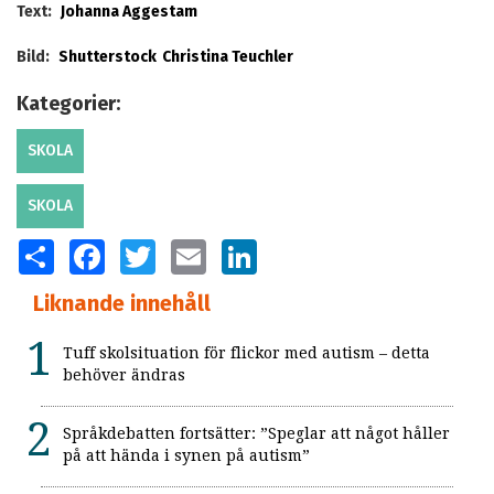
Text:
Johanna Aggestam
Bild:
Shutterstock
Christina Teuchler
Kategorier:
SKOLA
SKOLA
SHARE
FACEBOOK
TWITTER
EMAIL
LINKEDIN
Liknande innehåll
Tuff skolsituation för flickor med autism – detta
behöver ändras
Språkdebatten fortsätter: ”Speglar att något håller
på att hända i synen på autism”