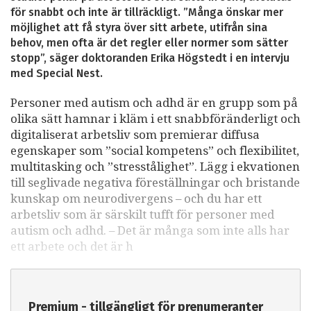
för snabbt och inte är tillräckligt. ”Många önskar mer
möjlighet att få styra över sitt arbete, utifrån sina
behov, men ofta är det regler eller normer som sätter
stopp”, säger doktoranden Erika Högstedt i en intervju
med Special Nest.
Personer med autism och adhd är en grupp som på
olika sätt hamnar i kläm i ett snabbföränderligt och
digitaliserat arbetsliv som premierar diffusa
egenskaper som ”social kompetens” och flexibilitet,
multitasking och ”stresstålighet”. Lägg i ekvationen
till seglivade negativa föreställningar och bristande
kunskap om neurodivergens – och du har ett
arbetsliv som är särskilt tufft för personer med
autism och adhd. – Det är många som inte alls har
ett arbete och det är h
Premium - tillgängligt för prenumeranter