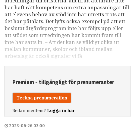
anledningar till bristerna, allt ifrån att lärare inte
har haft rätt kompetens om extra anpassningar till
att elevens behov av stöd inte har utretts trots att
det har påtalats. Det lyfts också exempel på att ett
beslutat åtgärdsprogram inte har följts upp eller
att stödet som utredningen har kommit fram till
inte har satts in. – Att det kan se väldigt olika ut
mellan kommuner, skolor och ibland mellan
arbetslag är också signaler vi få
Premium - tillgängligt för prenumeranter
Teckna prenumeration
Redan medlem?
Logga in här
2023-06-26 03:00