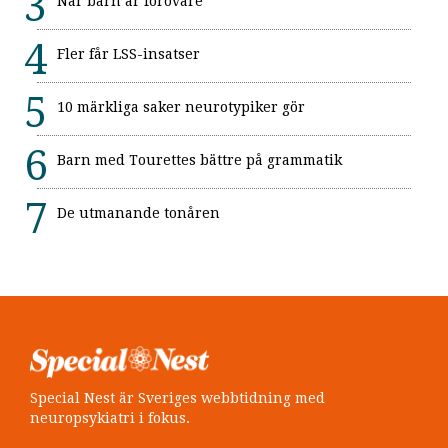
När barn är förövare
Fler får LSS-insatser
10 märkliga saker neurotypiker gör
Barn med Tourettes bättre på grammatik
De utmanande tonåren
Special Nest är Sveriges webbtidning med
neuropsykiatri i fokus.