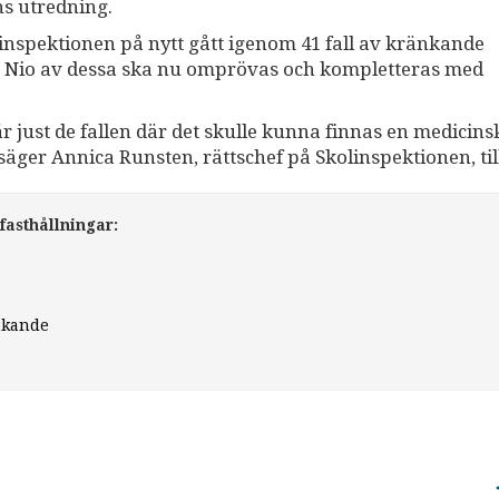
ns utredning.
nspektionen på nytt gått igenom 41 fall av kränkande
t. Nio av dessa ska nu omprövas och kompletteras med
 är just de fallen där det skulle kunna finnas en medicins
 säger Annica Runsten, rättschef på Skolinspektionen, til
fasthållningar:
änkande