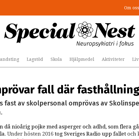
Om os
r togs stödet bort”
andsting
Lagstöd
Skola
Hjälpmedel
Aktiviteter
Li
rövar fall där fasthållnin
its fast av skolpersonal omprövas av Skolinsp
.
en då nioårig pojke med asperger och adhd, som flera g
la.
Under hösten 2016
tog Sveriges Radio upp fallet
och 