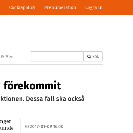
s
Cookiepolicy
Prenumeration
Logga in
v & Hem
Sök
g förekommit
ektionen. Dessa fall ska också
ånger
2017-01-09 16:00
kunde