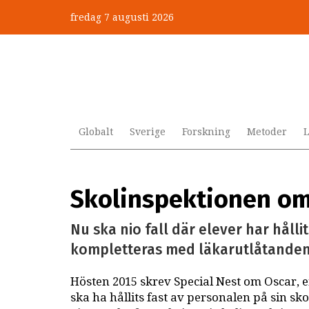
Hoppa
fredag 7 augusti 2026
till
”Jobbet gick bra – just därfö
huvudinnehåll
Globalt
Sverige
Forskning
Metoder
L
Skolinspektionen omp
Nu ska nio fall där elever har håll
kompletteras med läkarutlåtanden
Hösten 2015 skrev Special Nest om Oscar, 
ska ha hållits fast av personalen på sin sko