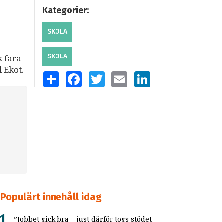
Kategorier:
SKOLA
SKOLA
k fara
l Ekot.
SHARE
FACEBOOK
TWITTER
EMAIL
LINKEDIN
Populärt innehåll idag
”Jobbet gick bra – just därför togs stödet