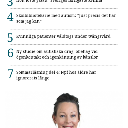
Hon löste gåtan "Sveriges farligaste kvinna"
Skolbibliotekarie med autism: ”Just precis det här
som jag kan”
Kvinnliga patienter våldtogs under tvångsvård
Ny studie om autistiska drag, obehag vid
ögonkontakt och igenkänning av känslor
Sommarläsning del 4: Npf hos äldre har
ignorerats länge