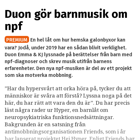
Duon gör barnmusik om
npf
PREMIUM
En hel låt om hur hemska galonbyxor kan
vara? Jodå, under 2019 har en sådan blivit verklighet.
Duon Emma & KJ lyssnade på berättelser från barn med
npf-diagnoser och skrev musik utifrån barnens
erfarenheter. Den nya npf-musiken är del av ett projekt
som ska motverka mobbning.
”Har du hypersvårt att orka höra på, tycker du att
människor är svåra att förstå? Lyssna noga på det
här, du har rätt att vara den du är”. Du har precis
läst några rader ur Hyper, en barnlåt om
neuropsykiatriska funktionsnedsättningar.
Bakgrunden är en satsning från
antimobbningsorganisationen Friends, som i år
har lanserat projektet Hej Hyper. Enligt Friends har