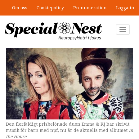
Hoppa
Om oss
Cookiepolicy
Prenumeration
Logga in
till
huvudinnehåll
Toggle
navigat
Den flerfaldigt prisbelönade duon Emma & KJ har skrivit
musik för barn med npf, nu är de aktuella med albumet
In
the House
.