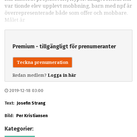
var tionde elev upplevt mobbning, barn med npf är
överrepresenterade både som offer och mobbare.
Målet är
Premium - tillgängligt för prenumeranter
Teckna prenumeration
Redan medlem?
Logga in här
2019-12-18 03:00
Text:
Josefin Strang
Bild:
Per Kristiansen
Kategorier: