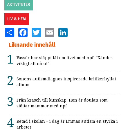
AKTIVITETER
LIV & HEM
SHARE
FACEBOOK
TWITTER
EMAIL
LINKEDIN
Liknande innehåll
Vassör har släppt låt om livet med npf: "Kändes
viktigt att nå ut"
Sonens autismdiagnos inspirerade kritikerhyllat
album
Från krasch till kunskap: Hon är doulan som
stöttar mammor med npf
Retad i skolan – i dag är Emmas autism en styrka i
arbetet