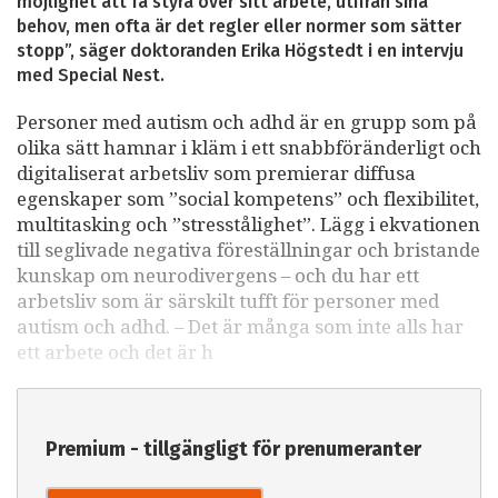
möjlighet att få styra över sitt arbete, utifrån sina
behov, men ofta är det regler eller normer som sätter
stopp”, säger doktoranden Erika Högstedt i en intervju
med Special Nest.
Personer med autism och adhd är en grupp som på
olika sätt hamnar i kläm i ett snabbföränderligt och
digitaliserat arbetsliv som premierar diffusa
egenskaper som ”social kompetens” och flexibilitet,
multitasking och ”stresstålighet”. Lägg i ekvationen
till seglivade negativa föreställningar och bristande
kunskap om neurodivergens – och du har ett
arbetsliv som är särskilt tufft för personer med
autism och adhd. – Det är många som inte alls har
ett arbete och det är h
Premium - tillgängligt för prenumeranter