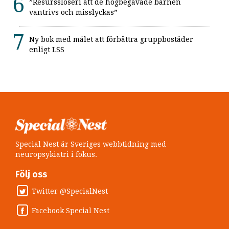
”Resursslöseri att de högbegåvade barnen
vantrivs och misslyckas”
Ny bok med målet att förbättra gruppbostäder
enligt LSS
Special Nest är Sveriges webbtidning med
neuropsykiatri i fokus.
Följ oss
Twitter @SpecialNest
Facebook Special Nest