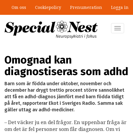
Hoppa
Om oss
Cookiepolicy
Prenumeration
Logga in
till
”Jobbet gick bra – just därför togs stödet bort”
huvudinnehåll
Toggle
navigat
Omognad kan
diagnostiseras som adhd
Barn som är födda under oktober, november och
december har drygt trettio procent större sannolikhet
att få en adhd-diagnos jämfört med barn födda tidigt
på året, rapporterar Ekot i Sveriges Radio. Samma sak
gäller uttag av adhd-mediciner.
– Det väcker ju en del frågor. En uppenbar fråga är
om det är fel personer som får diagnosen. Om vi