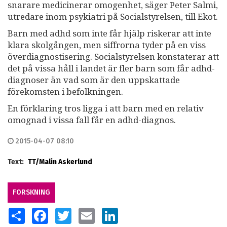
snarare medicinerar omogenhet, säger Peter Salmi,
utredare inom psykiatri på Socialstyrelsen, till Ekot.
Barn med adhd som inte får hjälp riskerar att inte
klara skolgången, men siffrorna tyder på en viss
överdiagnostisering. Socialstyrelsen konstaterar att
det på vissa håll i landet är fler barn som får adhd-
diagnoser än vad som är den uppskattade
förekomsten i befolkningen.
En förklaring tros ligga i att barn med en relativ
omognad i vissa fall får en adhd-diagnos.
2015-04-07 08:10
Text:
TT/Malin Askerlund
FORSKNING
SHARE
FACEBOOK
TWITTER
EMAIL
LINKEDIN