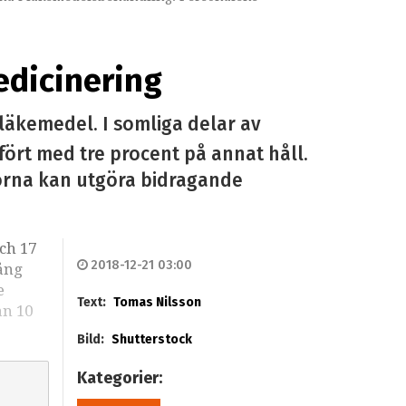
edicinering
-läkemedel. I somliga delar av
ört med tre procent på annat håll.
olorna kan utgöra bidragande
ch 17
2018-12-21 03:00
gång
e
Text:
Tomas Nilsson
an 10
Bild:
Shutterstock
Kategorier: