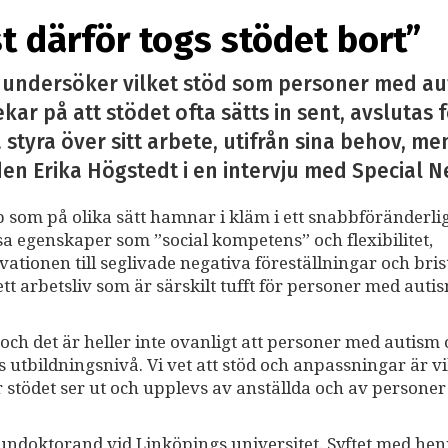
st därför togs stödet bort”
t undersöker vilket stöd som personer med aut
ar på att stödet ofta sätts in sent, avslutas fö
styra över sitt arbete, utifrån sina behov, me
en Erika Högstedt i en intervju med Special N
som på olika sätt hamnar i kläm i ett snabbföränderli
sa egenskaper som ”social kompetens” och flexibilitet,
kvationen till seglivade negativa föreställningar och bri
 arbetsliv som är särskilt tufft för personer med auti
 och det är heller inte ovanligt att personer med autism
 utbildningsnivå. Vi vet att stöd och anpassningar är vi
 stödet ser ut och upplevs av anställda och av persone
undoktorand vid Linköpings universitet. Syftet med he