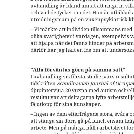
avhandling är bland annat att ringa in vil
och vad de tycker om det. Hon är utbildad a
utredningsteam på en vuxenpsykiatrisk kli
– Vi märkte att individen tillsammans med
olika svårigheter i vardagen, exempelvis v
att hjälpa när det fanns hinder på arbetsm
därför har jag haft en idé om att undersöka
”Alla förväntas göra på samma sätt”
I avhandlingens första studie, vars result
tidskriften
Scandinavian Journal of Occupa
djupintervjua 20 vuxna med autism och/eller
resultat var att deltagarna lyfte arbetsmi
få utlopp för sina kunskaper.
– Ingen av dem efterfrågade stora, svåra o
att stänga sin dörr, gå på lunch ensam tidig
arbete. Men på många håll i arbetslivet fö