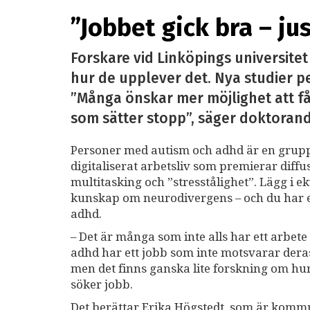
”Jobbet gick bra – ju
Forskare vid Linköpings universite
hur de upplever det. Nya studier pek
”Många önskar mer möjlighet att få 
som sätter stopp”, säger doktorand
Personer med autism och adhd är en grupp 
digitaliserat arbetsliv som premierar diffu
multitasking och ”stresstålighet”. Lägg i e
kunskap om neurodivergens – och du har ett
adhd.
– Det är många som inte alls har ett arbete
adhd har ett jobb som inte motsvarar deras
men det finns ganska lite forskning om hur
söker jobb.
Det berättar Erika Högstedt, som är komm