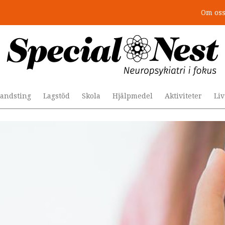
Om os
r togs stödet bort”
andsting
Lagstöd
Skola
Hjälpmedel
Aktiviteter
Li