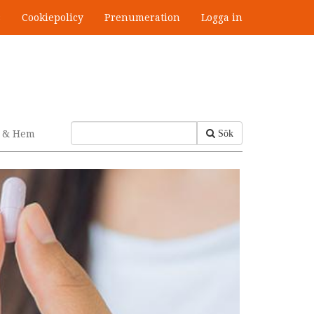
s
Cookiepolicy
Prenumeration
Logga in
v & Hem
Sök