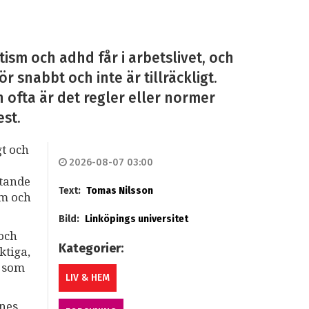
ism och adhd får i arbetslivet, och
r snabbt och inte är tillräckligt.
n ofta är det regler eller normer
est.
gt och
2026-08-07 03:00
stande
Text:
Tomas Nilsson
sm och
Bild:
Linköpings universitet
 och
Kategorier:
ktiga,
r som
LIV & HEM
nnes