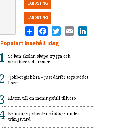
LANDSTING
LANDSTING
SHARE
FACEBOOK
TWITTER
EMAIL
LINKEDIN
Populärt innehåll idag
Så kan skolan skapa trygga och
strukturerade raster
”Jobbet gick bra – just därför togs stödet
bort”
Rätten till en meningsfull tillvaro
Kvinnliga patienter våldtogs under
tvångsvård