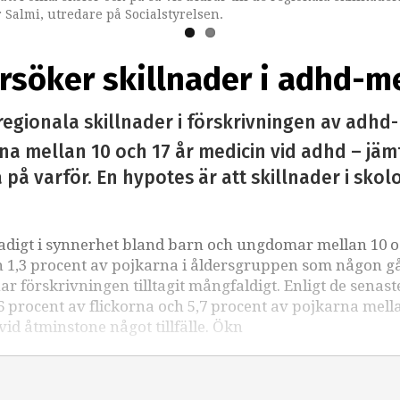
 Salmi, utredare på Socialstyrelsen.
rsöker skillnader i adhd-m
regionala skillnader i förskrivningen av adhd
a mellan 10 och 17 år medicin vid adhd – jämf
 på varför. En hypotes är att skillnader i sk
adigt i synnerhet bland barn och ungdomar mellan 10 o
och 1,3 procent av pojkarna i åldersgruppen som någon 
 förskrivningen tilltagit mångfaldigt. Enligt de senast
2,6 procent av flickorna och 5,7 procent av pojkarna mell
id åtminstone något tillfälle. Ökn