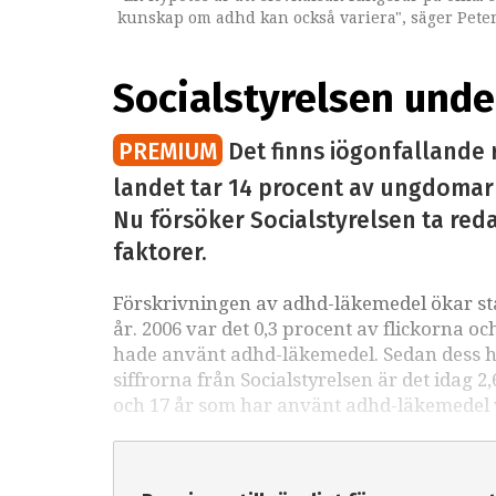
kunskap om adhd kan också variera", säger Peter
Socialstyrelsen unde
PREMIUM
Det finns iögonfallande 
landet tar 14 procent av ungdomarn
Nu försöker Socialstyrelsen ta reda
faktorer.
Förskrivningen av adhd-läkemedel ökar st
år. 2006 var det 0,3 procent av flickorna 
hade använt adhd-läkemedel. Sedan dess har
siffrorna från Socialstyrelsen är det idag 
och 17 år som har använt adhd-läkemedel v