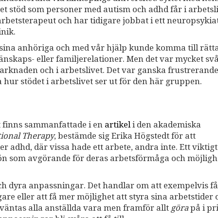
ket stöd som personer med autism och adhd får i arbetsl
rbetsterapeut och har tidigare jobbat i ett neuropsykiat
nik.
 sina anhöriga och med vår hjälp kunde komma till rät
änskaps- eller familjerelationer. Men det var mycket sv
arknaden och i arbetslivet. Det var ganska frustrerand
 hur stödet i arbetslivet ser ut för den här gruppen.
at finns sammanfattade i en
artikel
i den akademiska
tional Therapy
, bestämde sig Erika Högstedt för att
 adhd, där vissa hade ett arbete, andra inte. Ett viktigt
ljön som avgörande för deras arbetsförmåga och möjlighe
ch dyra anpassningar. Det handlar om att exempelvis få
are eller att få mer möjlighet att styra sina arbetstider o
rväntas alla anställda vara men framför allt
göra
på i pr