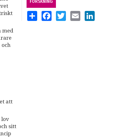
FORSKNING
ivet
riskt
SHARE
FACEBOOK
TWITTER
EMAIL
LINKEDIN
ta med
årare
e och
t att
 lov
ch sitt
incip