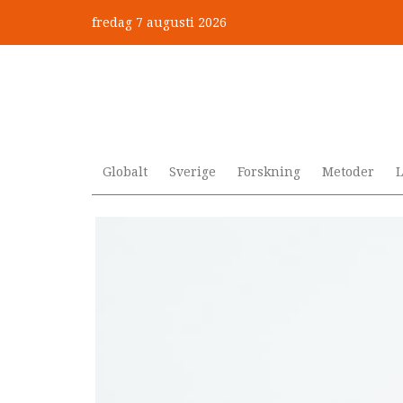
Hoppa
fredag 7 augusti 2026
till
”Jobbet gick bra – just därfö
huvudinnehåll
Globalt
Sverige
Forskning
Metoder
L