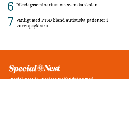
Riksdagsseminarium om svenska skolan
Vanligt med PTSD bland autistiska patienter i
vuxenpsykiatrin
Special Nest är Sveriges webbtidning med
neuropsykiatri i fokus.
Följ oss
Twitter @SpecialNest
Facebook Special Nest