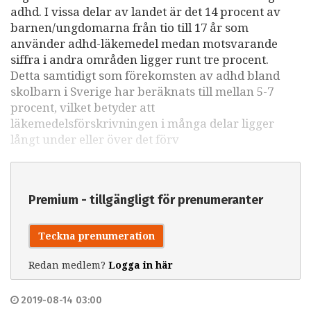
adhd. I vissa delar av landet är det 14 procent av
barnen/ungdomarna från tio till 17 år som
använder adhd-läkemedel medan motsvarande
siffra i andra områden ligger runt tre procent.
Detta samtidigt som förekomsten av adhd bland
skolbarn i Sverige har beräknats till mellan 5-7
procent, vilket betyder att
läkemedelsförskrivningen i många delar ligger
långt under eller över det förv
Premium - tillgängligt för prenumeranter
Teckna prenumeration
Redan medlem?
Logga in här
2019-08-14 03:00