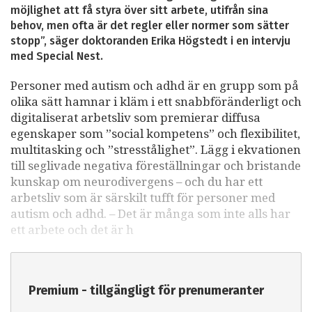
möjlighet att få styra över sitt arbete, utifrån sina
behov, men ofta är det regler eller normer som sätter
stopp”, säger doktoranden Erika Högstedt i en intervju
med Special Nest.
Personer med autism och adhd är en grupp som på
olika sätt hamnar i kläm i ett snabbföränderligt och
digitaliserat arbetsliv som premierar diffusa
egenskaper som ”social kompetens” och flexibilitet,
multitasking och ”stresstålighet”. Lägg i ekvationen
till seglivade negativa föreställningar och bristande
kunskap om neurodivergens – och du har ett
arbetsliv som är särskilt tufft för personer med
autism och adhd. – Det är många som inte alls har
ett arbete och det är h
Premium - tillgängligt för prenumeranter