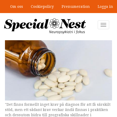
Hoppa
Om oss
Cookiepolicy
Prenumeration
Logga in
till
”Jobbet gick bra – just därför togs
huvudinnehåll
stödet bort”
Toggle
navigat
"Det finns formellt inget krav på diagnos för att få särskilt
Peter Salmi är utredare på Socialstyrelsen.
stöd, men ett sådant krav verkar ändå finnas i praktiken
och dessutom bidra till geografiska skillnader i