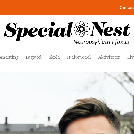
Om os
r togs stödet bort”
andsting
Lagstöd
Skola
Hjälpmedel
Aktiviteter
Li