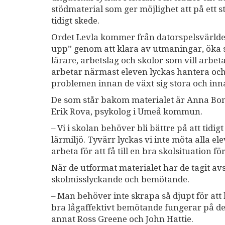
stödmaterial som ger möjlighet att på ett 
tidigt skede.
Ordet Levla kommer från datorspelsvärlden
upp” genom att klara av utmaningar, öka si
lärare, arbetslag och skolor som vill arb
arbetar närmast eleven lyckas hantera och f
problemen innan de växt sig stora och inna
De som står bakom materialet är Anna Bom
Erik Rova, psykolog i Umeå kommun.
– Vi i skolan behöver bli bättre på att tidi
lärmiljö. Tyvärr lyckas vi inte möta alla el
arbeta för att få till en bra skolsituation fö
När de utformat materialet har de tagit av
skolmisslyckande och bemötande.
– Man behöver inte skrapa så djupt för att 
bra lågaffektivt bemötande fungerar på d
annat Ross Greene och John Hattie.