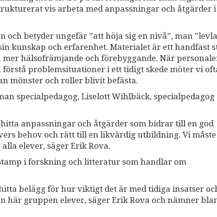
strukturerat vis arbeta med anpassningar och åtgärder i 
 och betyder ungefär ”att höja sig en nivå”, man ”levl
n kunskap och erfarenhet. Materialet är ett handfast s
eta mer hälsofrämjande och förebyggande. När personal
örstå problemsituationer i ett tidigt skede möter vi oft
n mönster och roller blivit befästa.
an specialpedagog, Liselott Wihlbäck, specialpedagog
gt hitta anpassningar och åtgärder som bidrar till en god
evers behov och rätt till en likvärdig utbildning. Vi måste
r alla elever, säger Erik Rova.
stamp i forskning och litteratur som handlar om
hitta belägg för hur viktigt det är med tidiga insatser o
en här gruppen elever, säger Erik Rova och nämner bla