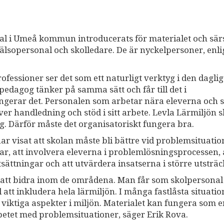
nal i Umeå kommun introducerats för materialet och särs
älsopersonal och skolledare. De är nyckelpersoner, enli
rofessioner ser det som ett naturligt verktyg i den dagli
pedagog tänker på samma sätt och får till det i
ungerar det. Personalen som arbetar nära eleverna och
er handledning och stöd i sitt arbete. Levla Lärmiljön 
g. Därför måste det organisatoriskt fungera bra.
r visat att skolan måste bli bättre vid problemsituatio
, att involvera eleverna i problemlösningsprocessen, a
utsättningar och att utvärdera insatserna i större utsträ
ll att bidra inom de områdena. Man får som skolpersonal 
ll att inkludera hela lärmiljön. I många fastlåsta situatio
iktiga aspekter i miljön. Materialet kan fungera som e
rbetet med problemsituationer, säger Erik Rova.