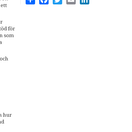
ett
ar
töd för
en som
a
 och
ch hur
nd