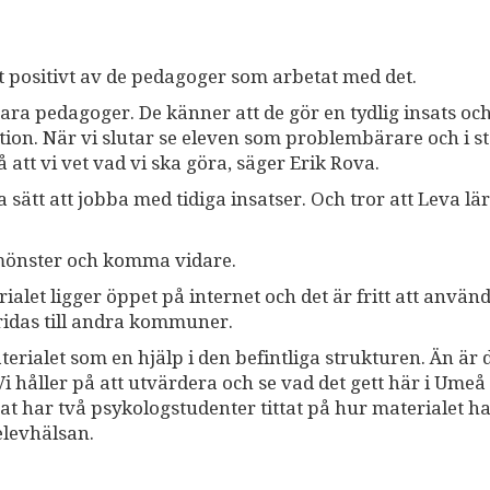
ot positivt av de pedagoger som arbetat med det.
vara pedagoger. De känner att de gör en tydlig insats oc
tion. När vi slutar se eleven som problembärare och i st
 att vi vet vad vi ska göra, säger Erik Rova.
sätt att jobba med tidiga insatser. Och tror att Leva lä
emönster och komma vidare.
let ligger öppet på internet och det är fritt att använd
ridas till andra kommuner.
rialet som en hjälp i den befintliga strukturen. Än är d
Vi håller på att utvärdera och se vad det gett här i Umeå
at har två psykologstudenter tittat på hur materialet h
levhälsan.