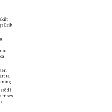
kilt
gt Erik
ga
 som
ska
ner.
tt ta
ckning.
stöd i
ner ses
n