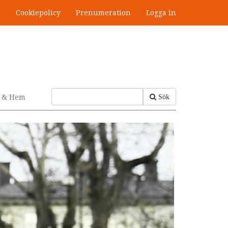
s
Cookiepolicy
Prenumeration
Logga in
v & Hem
Sök