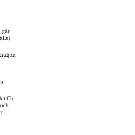
h går
ället
rmiljön
a.
et för
 och
ar