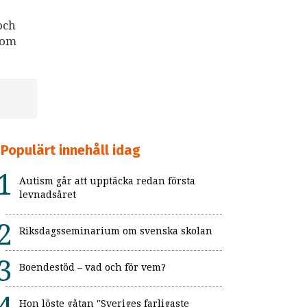
och
som
Populärt innehåll idag
Autism går att upptäcka redan första
levnadsåret
Riksdagsseminarium om svenska skolan
Boendestöd – vad och för vem?
Hon löste gåtan "Sveriges farligaste