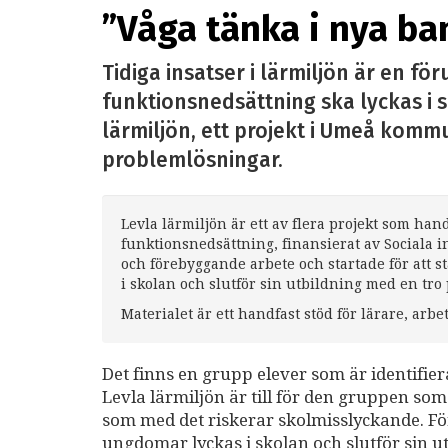
”Våga tänka i nya ba
Tidiga insatser i lärmiljön är en f
funktionsnedsättning ska lyckas i s
lärmiljön, ett projekt i Umeå kom
problemlösningar.
Levla lärmiljön är ett av flera projekt som ha
funktionsnedsättning, finansierat av Sociala in
och förebyggande arbete och startade för att s
i skolan och slutför sin utbildning med en tro
Materialet är ett handfast stöd för lärare, arbe
Det finns en grupp elever som är identifier
Levla lärmiljön är till för den gruppen som 
som med det riskerar skolmisslyckande. För
ungdomar lyckas i skolan och slutför sin u