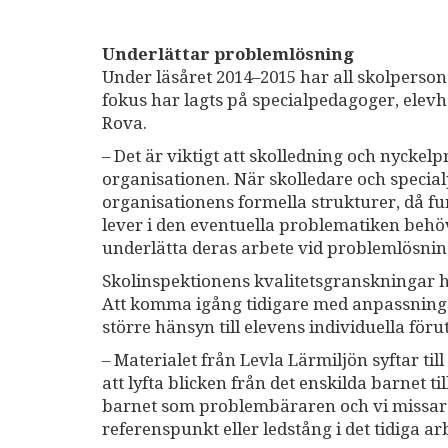
Underlättar problemlösning
Under läsåret 2014–2015 har all skolperso
fokus har lagts på specialpedagoger, elevh
Rova.
– Det är viktigt att skolledning och nyckelp
organisationen. När skolledare och special
organisationens formella strukturer, då f
lever i den eventuella problematiken behöv
underlätta deras arbete vid problemlösnin
Skolinspektionens kvalitetsgranskningar ha
Att komma igång tidigare med anpassningar
större hänsyn till elevens individuella för
– Materialet från Levla Lärmiljön syftar ti
att lyfta blicken från det enskilda barnet ti
barnet som problembäraren och vi missar v
referenspunkt eller ledstång i det tidiga a