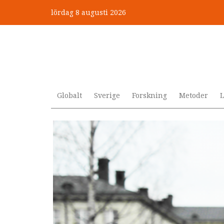
Hoppa
lördag 8 augusti 2026
till
”Jobbet gick bra – just därfö
huvudinnehåll
Globalt
Sverige
Forskning
Metoder
L