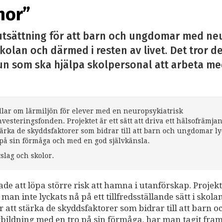
nor”
örutsättning för att barn och ungdomar med ne
kolan och därmed i resten av livet. Det tror 
mun som ska hjälpa skolpersonal att arbeta m
ndlar om lärmiljön för elever med en neuropsykiatrisk
vesteringsfonden. Projektet är ett sätt att driva ett hälsofrämja
tärka de skyddsfaktorer som bidrar till att barn och ungdomar l
 på sin förmåga och med en god självkänsla.
tslag och skolor.
ade att löpa större risk att hamna i utanförskap. Projekt
man inte lyckats nå på ett tillfredsställande sätt i skola
 att stärka de skyddsfaktorer som bidrar till att barn o
tbildning med en tro på sin förmåga, har man tagit fram