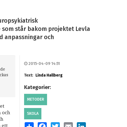
uropsykiatrisk
de som står bakom projektet Levla
ed anpassningar och
2015-04-09 14:51
nde
yckas
Text:
Linda Hallberg
Kategorier:
METODER
et
n och
SKOLA
ch
SHARE
FACEBOOK
TWITTER
EMAIL
LINKEDIN
 ett