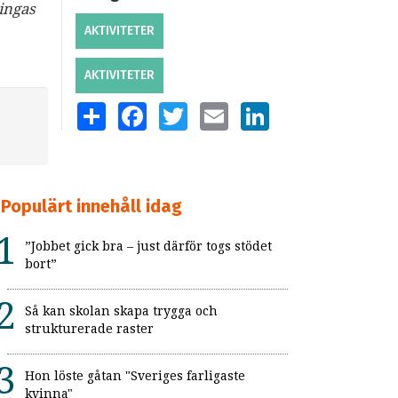
ingas
AKTIVITETER
AKTIVITETER
SHARE
FACEBOOK
TWITTER
EMAIL
LINKEDIN
Populärt innehåll idag
”Jobbet gick bra – just därför togs stödet
bort”
Så kan skolan skapa trygga och
strukturerade raster
Hon löste gåtan "Sveriges farligaste
kvinna"