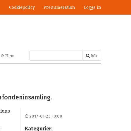
s
Cookiepolicy
Prenumeration
Logga in
v & Hem
Sök
ärnfondeninsamling.
ndens
2017-01-23 10:00
.
Kategorier: