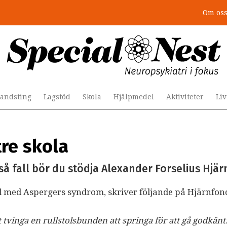
Om os
andsting
Lagstöd
Skola
Hjälpmedel
Aktiviteter
Li
tre skola
? I så fall bör du stödja Alexander Forselius Hj
ad med Aspergers syndrom, skriver följande på Hjärnfo
tvinga en rullstolsbunden att springa för att gå godkänt