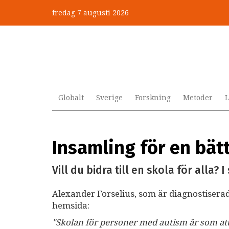
Hoppa
fredag 7 augusti 2026
till
huvudinnehåll
Globalt
Sverige
Forskning
Metoder
L
Insamling för en bät
Vill du bidra till en skola för alla
Alexander Forselius, som är diagnostiser
hemsida:
"Skolan för personer med autism är som att 