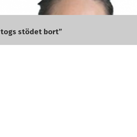
r togs stödet bort”