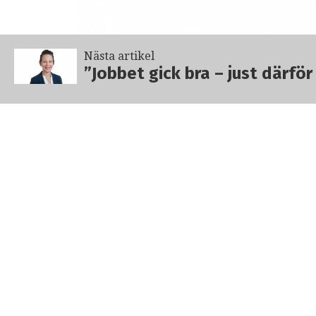
Nästa artikel
”Jobbet gick bra – just därfö