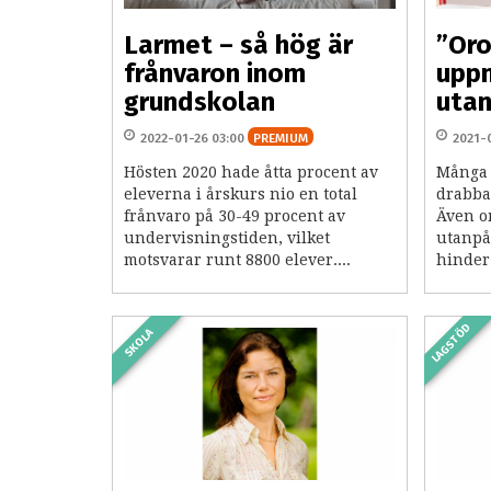
Larmet – så hög är
”Oro
frånvaron inom
upp
grundskolan
utan
2022-01-26 03:00
PREMIUM
2021-
Hösten 2020 hade åtta procent av
Många 
eleverna i årskurs nio en total
drabbad
frånvaro på 30-49 procent av
Även o
undervisningstiden, vilket
utanpå
motsvarar runt 8800 elever....
hinder 
LAGSTÖD
SKOLA