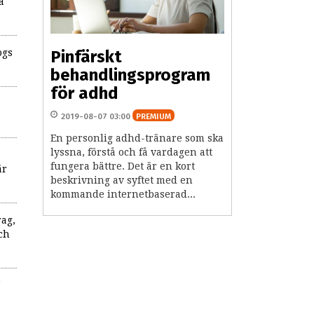
a
ogs
Pinfärskt
behandlingsprogram
för adhd
2019-08-07 03:00
PREMIUM
En personlig adhd-tränare som ska
lyssna, förstå och få vardagen att
fungera bättre. Det är en kort
är
beskrivning av syftet med en
kommande internetbaserad...
rag,
ch