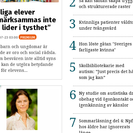
Så kan skolan skapa trygg
och strukturerade raster
liga elever
märksammas inte
Kvinnliga patienter våldt
 lider i tysthet”
under tvångsvård
07-23 03:00
PREMIUM
Hon löste gåtan "Sveriges
barn och ungdomar är
farligaste kvinna"
e av oro och social rädsla.
m besvären inte alltid syns
 kan de utgöra betydande
Skolbibliotekarie med
för elevens...
autism: ”Just precis det h
som jag kan”
Ny studie om autistiska d
obehag vid ögonkontakt o
igenkänning av känslor
Sommarläsning del 4: Npf
hos äldre har ignorerats
länge