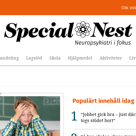
Om os
andsting
Lagstöd
Skola
Hjälpmedel
Aktiviteter
Li
Populärt innehåll idag
”Jobbet gick bra – just där
togs stödet bort”