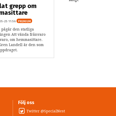
lat grepp om
masittare
05-25 11:56
PREMIUM
 pågår den statliga
ingen Att vända frånvaro
rvaro, om hemmasittare.
Gren Landell är den som
uppdraget.
Följ oss
Twitter @SpecialNest