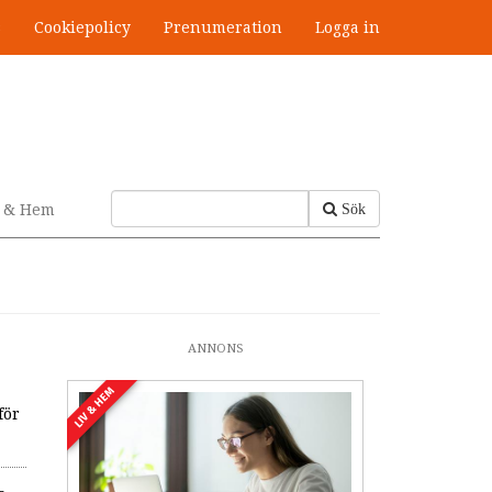
s
Cookiepolicy
Prenumeration
Logga in
v & Hem
Sök
ANNONS
LIV & HEM
för