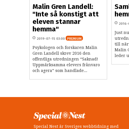
Malin Gren Landell:
Sam
"Inte så konstigt att
hem
eleven stannar
2016-
hemma"
Just nu
utredn
2019-07-15 03:00
PREMIUM
till nä
Psykologen och forskaren Malin
Malin 
Gren Landell skrev 2016 den
leder 
offentliga utredningen “Saknad!
Uppmärksamma elevers frånvaro
och agera” som handlade...
Special Nest är Sveriges webbtidning med