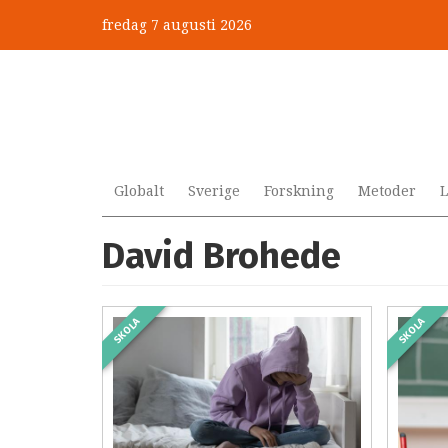
Hoppa
fredag 7 augusti 2026
till
huvudinnehåll
Globalt
Sverige
Forskning
Metoder
L
David Brohede
SKOLA
SKOLA