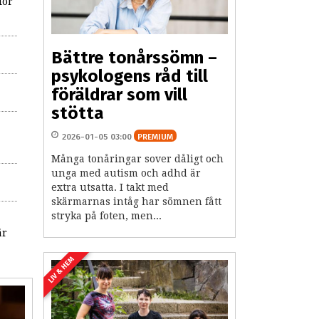
för
Bättre tonårssömn –
psykologens råd till
föräldrar som vill
stötta
2026-01-05 03:00
PREMIUM
Många tonåringar sover dåligt och
unga med autism och adhd är
extra utsatta. I takt med
skärmarnas intåg har sömnen fått
stryka på foten, men...
är
LIV & HEM