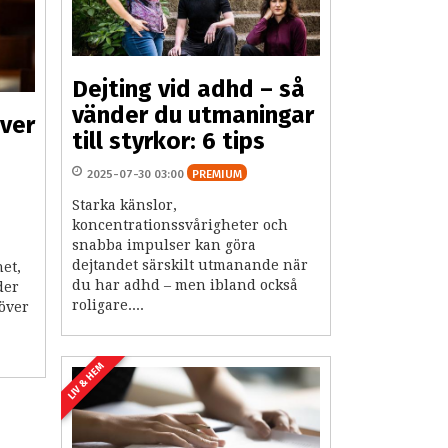
Dejting vid adhd – så
vänder du utmaningar
ver
till styrkor: 6 tips
2025-07-30 03:00
PREMIUM
Starka känslor,
koncentrationssvårigheter och
snabba impulser kan göra
dejtandet särskilt utmanande när
et,
du har adhd – men ibland också
der
roligare....
 över
LIV & HEM