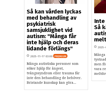
Så kan vården lyckas
med behandling av
Inte
psykiatrisk
Så k
samsjuklighet vid
auti
autism: "Många får
mel
inte hjälp och deras
lidande förlängs"
2025-
Många t
2025-11-17 03:00
PREMIUM
tystnad
Många autistiska personer som
men för
söker hjälp för ångest,
vara re
tvångssyndrom eller trauma får
meltdow
inte den behandling de behöver.
Bristande kunskap kan göra...