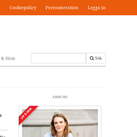
s
Cookiepolicy
Prenumeration
Logga in
v & Hem
Sök
ANNONS
LIV & HEM
a