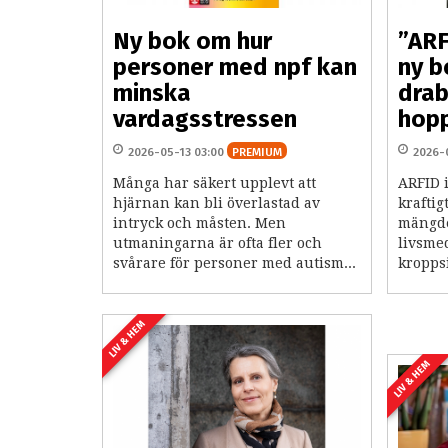
Ny bok om hur
”ARF
personer med npf kan
ny b
minska
drab
vardagsstressen
hopp
2026-05-13 03:00
PREMIUM
2026-
Många har säkert upplevt att
ARFID 
hjärnan kan bli överlastad av
kraftig
intryck och måsten. Men
mängde
utmaningarna är ofta fler och
livsmed
svårare för personer med autism...
kroppsi
LIV & HEM
LIV & HEM