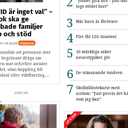
”Jobbet gick bra – just där
togs stödet bort”
ID är inget val” –
ok ska ge
När barn är förövare
bade familjer
 och stöd
Fler får LSS-insatser
01-19 03:00
PREMIUM
10 märkliga saker
innebär att personen äter
neurotypiker gör
t begränsat ifråga om
n mat och/eller antalet
el, utan koppling till
De utmanande tonåren
deal eller viktfixering....
Skolbibliotekarie med
ANNONS
autism: ”Just precis det h
som jag kan”
LIV & HEM