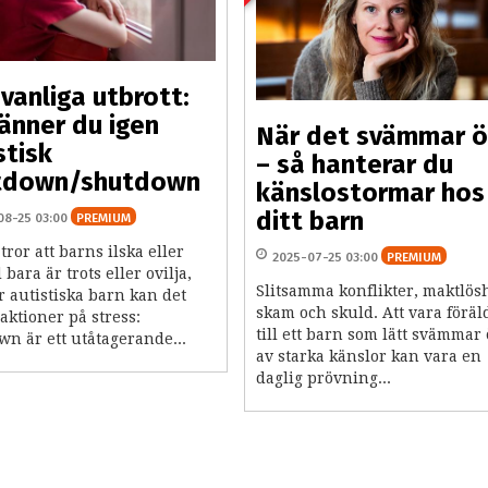
 vanliga utbrott:
änner du igen
När det svämmar ö
stisk
– så hanterar du
tdown/shutdown
känslostormar hos
ditt barn
08-25 03:00
PREMIUM
ror att barns ilska eller
2025-07-25 03:00
PREMIUM
 bara är trots eller ovilja,
Slitsamma konflikter, maktlösh
 autistiska barn kan det
skam och skuld. Att vara föräl
aktioner på stress:
till ett barn som lätt svämmar
n är ett utåtagerande...
av starka känslor kan vara en
daglig prövning...