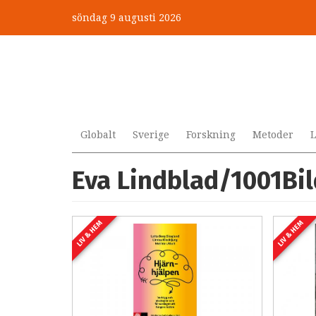
Hoppa
söndag 9 augusti 2026
till
huvudinnehåll
Globalt
Sverige
Forskning
Metoder
L
Eva Lindblad/1001Bil
LIV & HEM
LIV & HEM