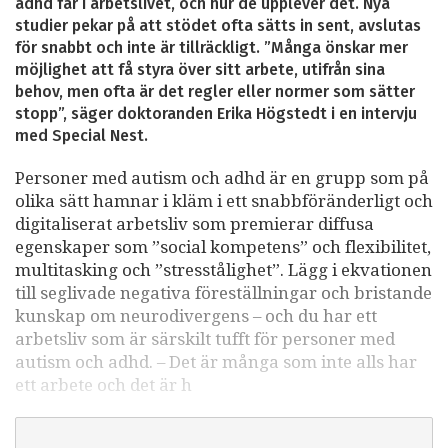
adhd får i arbetslivet, och hur de upplever det. Nya
studier pekar på att stödet ofta sätts in sent, avslutas
för snabbt och inte är tillräckligt. ”Många önskar mer
möjlighet att få styra över sitt arbete, utifrån sina
behov, men ofta är det regler eller normer som sätter
stopp”, säger doktoranden Erika Högstedt i en intervju
med Special Nest.
Personer med autism och adhd är en grupp som på
olika sätt hamnar i kläm i ett snabbföränderligt och
digitaliserat arbetsliv som premierar diffusa
egenskaper som ”social kompetens” och flexibilitet,
multitasking och ”stresstålighet”. Lägg i ekvationen
till seglivade negativa föreställningar och bristande
kunskap om neurodivergens – och du har ett
arbetsliv som är särskilt tufft för personer med
autism och adhd. – Det är många som inte alls har
ett arbete och det är h