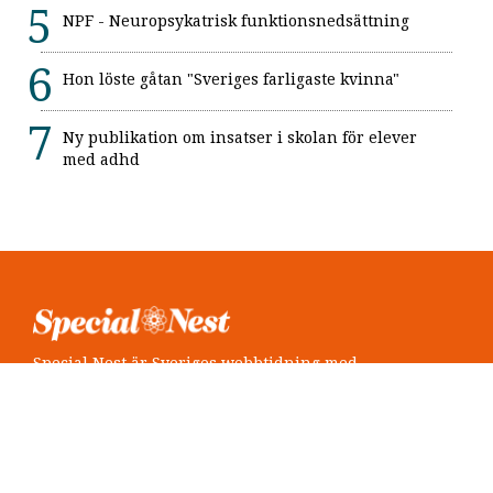
NPF - Neuropsykatrisk funktionsnedsättning
Hon löste gåtan "Sveriges farligaste kvinna"
Ny publikation om insatser i skolan för elever
med adhd
Special Nest är Sveriges webbtidning med
neuropsykiatri i fokus.
Följ oss
Twitter @SpecialNest