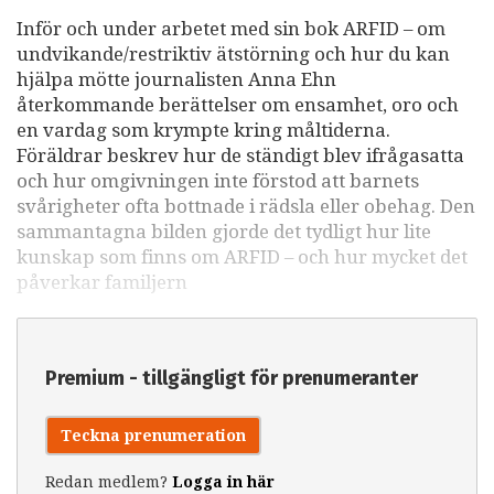
Inför och under arbetet med sin bok ARFID – om
undvikande/restriktiv ätstörning och hur du kan
hjälpa mötte journalisten Anna Ehn
återkommande berättelser om ensamhet, oro och
en vardag som krympte kring måltiderna.
Föräldrar beskrev hur de ständigt blev ifrågasatta
och hur omgivningen inte förstod att barnets
svårigheter ofta bottnade i rädsla eller obehag. Den
sammantagna bilden gjorde det tydligt hur lite
kunskap som finns om ARFID – och hur mycket det
påverkar familjern
Premium - tillgängligt för prenumeranter
Teckna prenumeration
Redan medlem?
Logga in här