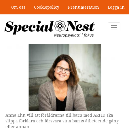
Hoppa
Om oss
Cookiepolicy
Prenumeration
Logga in
till
”Jobbet gick bra – just därför togs
huvudinnehåll
stödet bort”
Toggle
navigat
Anna Ehn vill att föräldrarna till barn med ARFID ska
Omslaget till boken som ges ut av Natur & Kultur.
slippa förklara och försvara sina barns ätbeteende gång
efter annan.