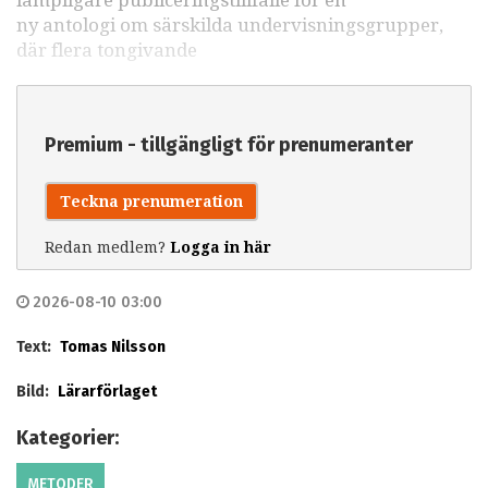
ny antologi om särskilda undervisningsgrupper,
där flera tongivande
Premium - tillgängligt för prenumeranter
Teckna prenumeration
Redan medlem?
Logga in här
2026-08-10 03:00
Text:
Tomas Nilsson
Bild:
Lärarförlaget
Kategorier:
METODER