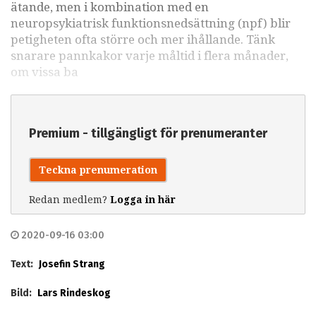
ätande, men i kombination med en
neuropsykiatrisk funktionsnedsättning (npf) blir
petigheten ofta större och mer ihållande. Tänk
snarare pannkakor varje måltid i flera månader,
om vissa ba
Premium - tillgängligt för prenumeranter
Teckna prenumeration
Redan medlem?
Logga in här
2020-09-16 03:00
Text:
Josefin Strang
Bild:
Lars Rindeskog