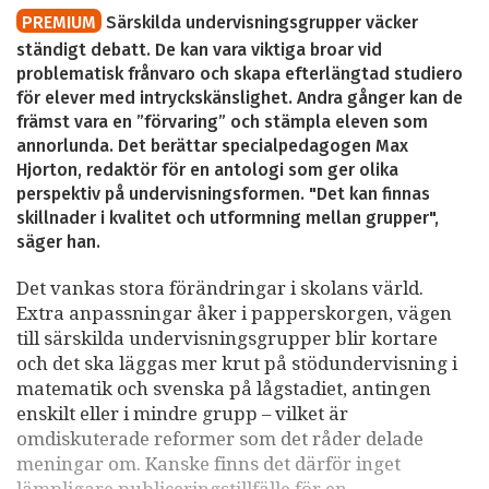
PREMIUM
Särskilda undervisningsgrupper väcker
ständigt debatt. De kan vara viktiga broar vid
problematisk frånvaro och skapa efterlängtad studiero
för elever med intryckskänslighet. Andra gånger kan de
främst vara en ”förvaring” och stämpla eleven som
annorlunda. Det berättar specialpedagogen Max
Hjorton, redaktör för en antologi som ger olika
perspektiv på undervisningsformen. "Det kan finnas
skillnader i kvalitet och utformning mellan grupper",
säger han.
Det vankas stora förändringar i skolans värld.
Extra anpassningar åker i papperskorgen, vägen
till särskilda undervisningsgrupper blir kortare
och det ska läggas mer krut på stödundervisning i
matematik och svenska på lågstadiet, antingen
enskilt eller i mindre grupp – vilket är
omdiskuterade reformer som det råder delade
meningar om. Kanske finns det därför inget
lämpligare publiceringstillfälle för en