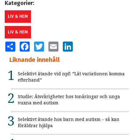
Kategorier:
LIV & HEM
LIV & HEM
SHARE
FACEBOOK
TWITTER
EMAIL
LINKEDIN
Liknande innehåll
Selektivt ätande vid npf: ”Låt variationen komma
efterhand”
Studie: Ätsvårigheter hos tonåringar och unga
vuxna med autism
Selektivt ätande hos barn med autism – så kan
föräldrar hjälpa