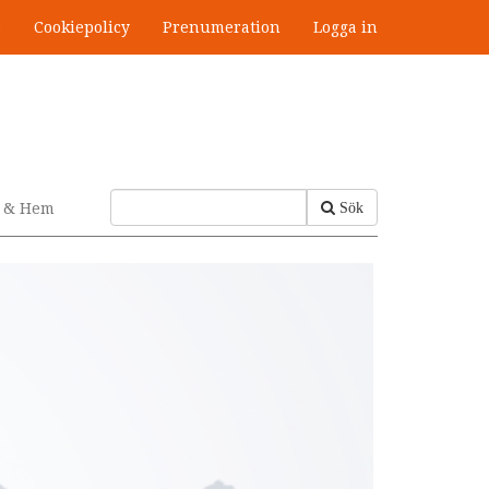
s
Cookiepolicy
Prenumeration
Logga in
v & Hem
Sök