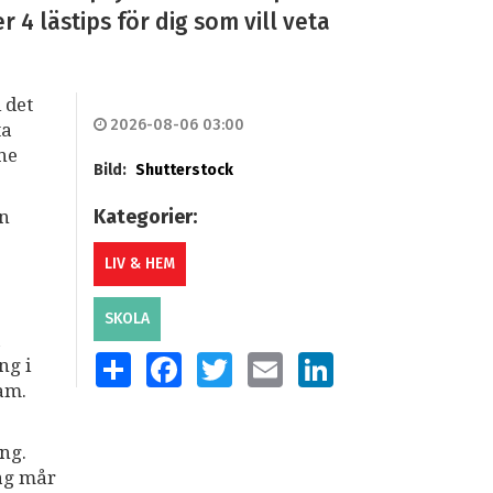
4 lästips för dig som vill veta
 det
2026-08-06 03:00
ta
mne
Bild:
Shutterstock
Kategorier:
an
LIV & HEM
SKOLA
a
SHARE
FACEBOOK
TWITTER
EMAIL
LINKEDIN
ng i
am.
ng.
dag mår