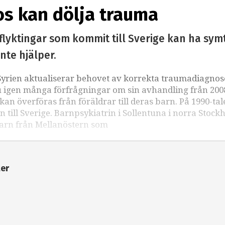
os kan dölja trauma
 flyktingar som kommit till Sverige kan ha s
nte hjälper.
Syrien aktualiserar behovet av korrekta traumadiagnos
u igen många förfrågningar om sin avhandling från 200
an överföras från föräldrar till deras barn. På 1990-ta
 till Sverige. Barnpsykiatrin i Sollentuna i norra Stock
 barn från Mellanöstern som
ter