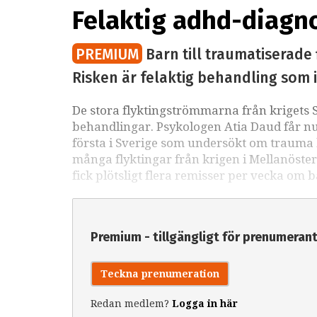
Felaktig adhd-diagn
PREMIUM
Barn till traumatiserade
Risken är felaktig behandling som i
De stora flyktingströmmarna från krigets 
behandlingar. Psykologen Atia Daud får n
första i Sverige som undersökt om trauma k
många flyktingar från krigen i Mellanöstern
fick plötsligt flera remisser per vecka om
Premium - tillgängligt för prenumeran
Teckna prenumeration
Redan medlem?
Logga in här