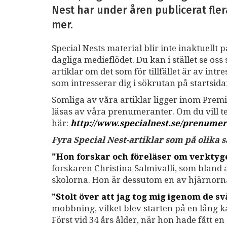
Nest har under åren publicerat fler
mer.
Special Nests material blir inte inaktuellt 
dagliga medieflödet. Du kan i stället se o
artiklar om det som för tillfället är av int
som intresserar dig i sökrutan på startsid
Somliga av våra artiklar ligger inom Premi
läsas av våra prenumeranter. Om du vill 
här:
http://www.specialnest.se
/prenumer
Fyra Special Nest-artiklar som på olika
"Hon forskar och föreläser om verkty
forskaren Christina Salmivalli, som bland
skolorna. Hon är dessutom en av hjärnor
”Stolt över att jag tog mig igenom de sv
mobbning, vilket blev starten på en lång 
Först vid 34 års ålder, när hon hade fått e