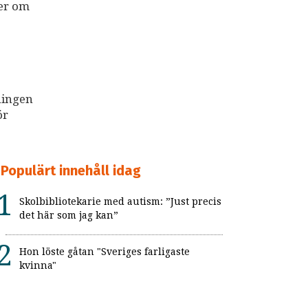
ter om
ningen
ör
Populärt innehåll idag
Skolbibliotekarie med autism: ”Just precis
det här som jag kan”
Hon löste gåtan "Sveriges farligaste
kvinna"
Så kan missgynnandet av autistiska