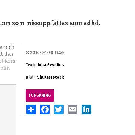
ymtom som missuppfattas som adhd.
er och
2016-04-20 11:56
8, den
let kom
Text:
Inna Sevelius
holm
Bild:
Shutterstock
FORSKNING
SHARE
FACEBOOK
TWITTER
EMAIL
LINKEDIN