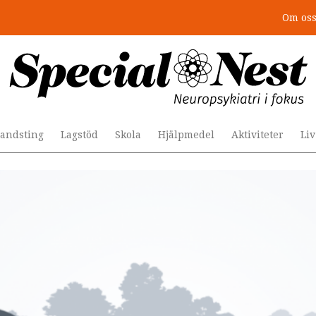
Om os
: 4 lästips
andsting
Lagstöd
Skola
Hjälpmedel
Aktiviteter
Li