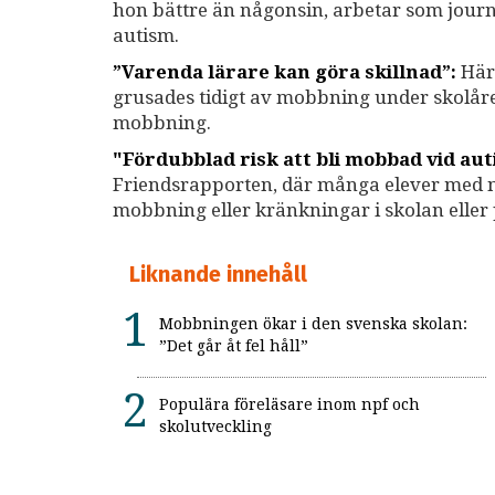
hon bättre än någonsin, arbetar som journa
autism.
”Varenda lärare kan göra skillnad”:
Här 
grusades tidigt av mobbning under skolåre
mobbning.
"Fördubblad risk att bli mobbad vid au
Friendsrapporten, där många elever med ne
mobbning eller kränkningar i skolan eller 
Liknande innehåll
Mobbningen ökar i den svenska skolan:
”Det går åt fel håll”
Populära föreläsare inom npf och
skolutveckling
Fördubblad risk att bli mobbad vid autism