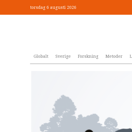
Hoppa
torsdag 6 augusti 2026
till
Mobbning vid autism och adhd
huvudinnehåll
Globalt
Sverige
Forskning
Metoder
L