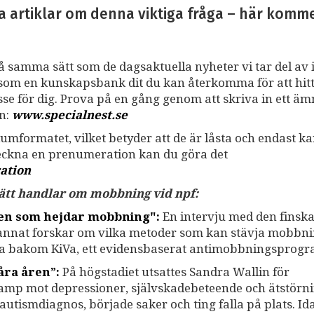
a artiklar om denna viktiga fråga – här kommer 
på samma sätt som de dagsaktuella nyheter vi tar del av i
ss som en kunskapsbank dit du kan återkomma för att hit
resse för dig. Prova på en gång genom att skriva in ett ä
an:
www.specialnest.se
umformatet, vilket betyder att de är låsta och endast k
teckna en prenumeration kan du göra det
ation
 sätt handlar om mobbning vid npf:
gen som hejdar mobbning":
En intervju med den finsk
 annat forskar om vilka metoder som kan stävja mobbni
na bakom KiVa, ett evidensbaserat antimobbningsprogr
åra åren”:
På högstadiet utsattes Sandra Wallin för
kamp mot depressioner, självskadebeteende och ätstörni
n autismdiagnos, började saker och ting falla på plats. I