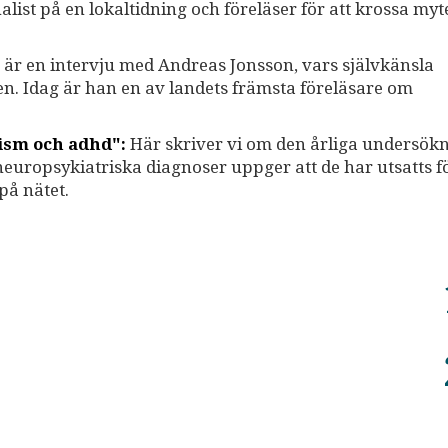
list på en lokaltidning och föreläser för att krossa my
är en intervju med Andreas Jonsson, vars självkänsla
n. Idag är han en av landets främsta föreläsare om
tism och adhd":
Här skriver vi om den årliga undersök
uropsykiatriska diagnoser uppger att de har utsatts f
på nätet.